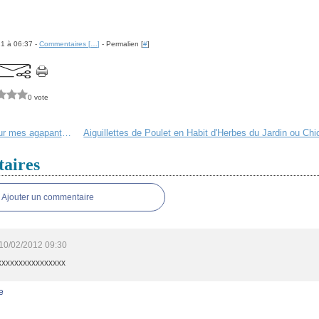
21 à 06:37 -
Commentaires [
…
]
- Permalien [
#
]
0 vote
Un Bzzz .... sur mes agapanthes !
aires
Ajouter un commentaire
10/02/2012 09:30
xxxxxxxxxxxxxxxx
e