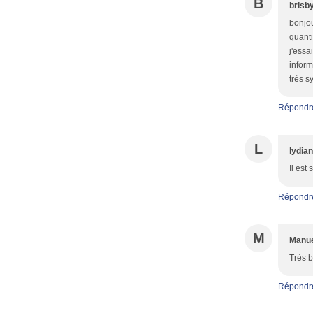
B
brisb
bonjou
quanti
j'essa
inform
très s
Répondr
L
lydian
Il est
Répondr
M
Manu
Très b
Répondr