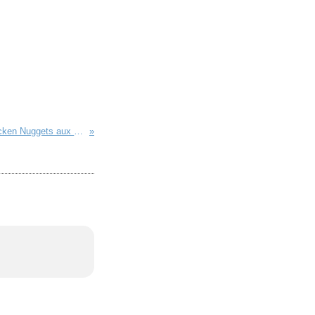
Aiguillettes de Poulet en Habit d'Herbes du Jardin ou Chicken Nuggets aux Herbes