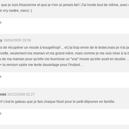
e que je suis Alsacienne et que je n'en ai jamais fait ! J'ai honte tout de même, avec c
r m'y mettre, merci :)
e
ey
18/04/2009 19:56
ns de récupérer un moule à kougelhopf ... et j'ai trop envie de le tester,mais je n'ai j
ecette, seulement ma maman et ma grand mère, mais comme je me suis mise à la bou
 de ma maman pour qu'elle me fournisse un "vrai" moule qu'elle avait en double ..
 /> la version salée me tente davantage pour l'instant ...
e
mini
16/12/2008 02:27
e!! c'est le gateau que je fais chaque Noel pour le petit déjeuner en famille.
e