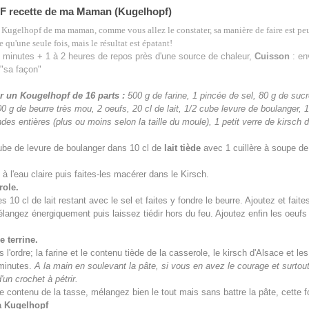
recette de ma Maman (Kugelhopf)
du Kugelhopf de ma maman, comme vous allez le constater, sa manière de faire est p
te qu'une seule fois, mais le résultat est épatant!
 minutes + 1 à 2 heures de repos près d'une source de chaleur,
Cuisson
: en
 "sa façon"
r un Kougelhopf de 16 parts :
500 g de farine, 1 pincée de sel, 80 g de sucr
0 g de beurre très mou, 2 oeufs, 20 cl de lait, 1/2 cube levure de boulanger, 
s entières (plus ou moins selon la taille du moule), 1 petit verre de kirsch 
ube de levure de boulanger dans 10 cl de
lait tiède
avec 1 cuillère à soupe de
 à l'eau claire puis faites-les macérer dans le Kirsch.
role.
es 10 cl de lait restant avec le sel et faites y fondre le beurre. Ajoutez et fait
élangez énergiquement puis laissez tiédir hors du feu. Ajoutez enfin les oeuf
 terrine.
'ordre; la farine et le contenu tiède de la casserole, le kirsch d'Alsace et les
minutes.
A la main en soulevant la pâte, si vous en avez le courage et surtout
'un crochet à pétrir.
e contenu de la tasse, mélangez bien le tout mais sans battre la pâte, cette f
à Kugelhopf