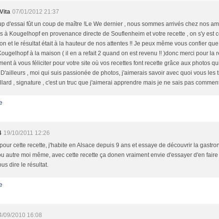
Vita
07/01/2012 21:37
p d'essai fût un coup de maître !Le We dernier , nous sommes arrivés chez nos a
 à Kougelhopf en provenance directe de Souflenheim et votre recette , on s'y est 
lon et le résultat était à la hauteur de nos attentes !! Je peux même vous confier q
ougelhopf à la maison ( il en a refait 2 quand on est revenu !! )donc merci pour la re
ent à vous féliciter pour votre site où vos recettes font recette grâce aux photos q
 D'ailleurs , moi qui suis passionée de photos, j'aimerais savoir avec quoi vous les t
illard , signature , c'est un truc que j'aimerai apprendre mais je ne sais pas comment f
e
4
19/10/2011 12:26
pour cette recette, j'habite en Alsace depuis 9 ans et essaye de découvrir la gastro
ou autre moi même, avec cette recette ça donen vraiment envie d'essayer d'en faire
ous dire le résultat.
e
4/09/2010 16:08