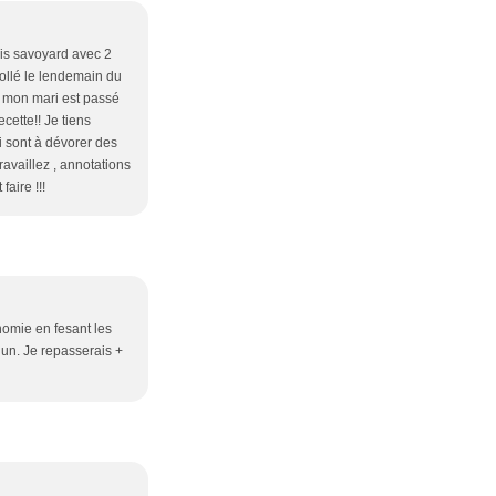
mis savoyard avec 2
collé le lendemain du
ue mon mari est passé
cette!! Je tiens
ui sont à dévorer des
ravaillez , annotations
aire !!!
nomie en fesant les
 un. Je repasserais +