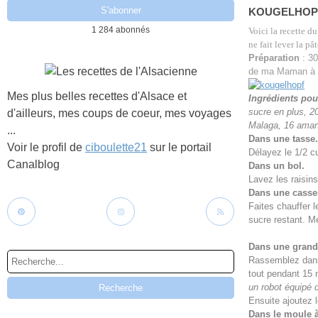
KOUGELHOPF 
1 284 abonnés
Voici la recette 
ne fait lever la pâ
Préparation
: 30
de ma Maman
à
Mes plus belles recettes d'Alsace et
Ingrédients pou
sucre en plus, 20
d'ailleurs, mes coups de coeur, mes voyages
Malaga, 16 amande
...
Dans une tasse.
Voir le profil de
ciboulette21
sur le portail
Délayez le 1/2 c
Canalblog
Dans un bol.
Lavez les raisins
Dans une casse
Faites chauffer l
sucre restant. M
Dans une grande
Rassemblez dans l
tout pendant 15 
un robot équipé d
Ensuite ajoutez l
Dans le moule 