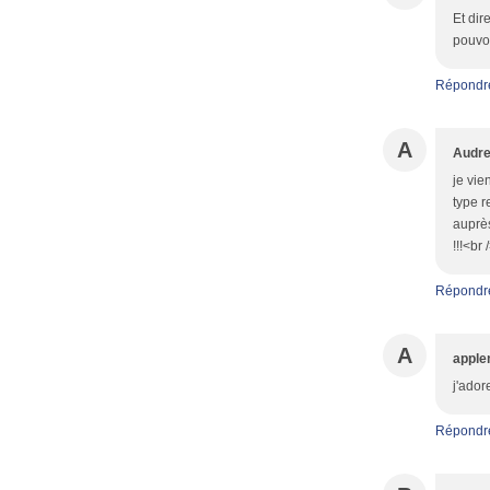
Et dir
pouvoi
Répondr
A
Audr
je vie
type r
auprès
!!!<br
Répondr
A
apple
j'ador
Répondr