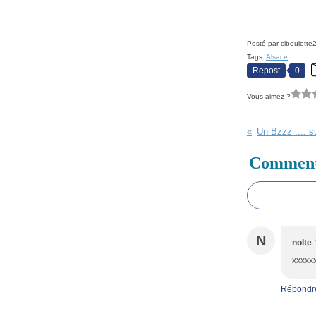
Posté par ciboulette
Tags:
Alsace
Repost
0
Vous aimez ?
Comment
N
nolte
xxxxx
Répondr