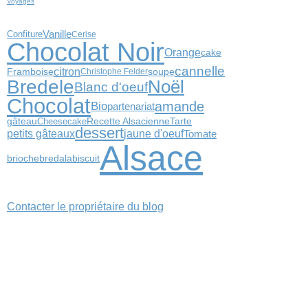
Voyages
Confiture
Vanille
Cerise
Chocolat Noir
Orange
cake
cannelle
citron
Framboise
soupe
Christophe Felder
Bredele
Noël
Blanc d'oeuf
Chocolat
amande
Bio
partenariat
gâteau
Cheesecake
Recette Alsacienne
Tarte
dessert
petits gâteaux
jaune d'oeuf
Tomate
Alsace
biscuit
brioche
bredala
Contacter le propriétaire du blog