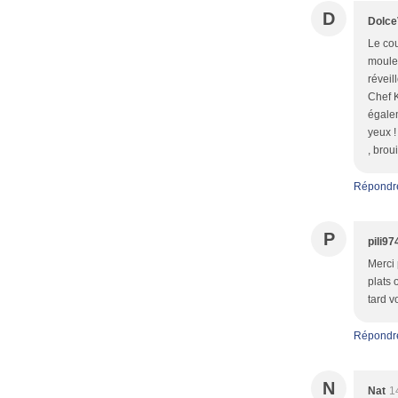
D
Dolce
Le cou
moules
réveil
Chef K
égalem
yeux !
, brou
Répondr
P
pili97
Merci 
plats 
tard v
Répondr
N
Nat
1