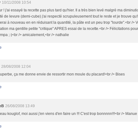
y
10/11/2008 10:54
r ! j'ai essayé ta recette pas plus tard qu'hier. Il a très bien levé malgrè ma diminut
té de levure (demi-cube) j'ai respecté scrupuleusement tout le reste et je trouve qu'il
ierai à nouveau en en réduisant la quantité, la pâte est un peu trop "lourde".<br /> V
ation ma gentille petite "critique" APRES essai de la recette.<br /> Félicitations pour
ympa ;-)<br /> amicalement,<br /> nathalie
e
28/08/2008 12:04
 superbe, ça me donne envie de ressortir mon moule du placard!<br /> Bises
e
eB
26/08/2008 13:49
eau kouglof, moi aussi j'en viens d'en faire un !!! C'est trop bonnnnn!!!<br /> Manue
e