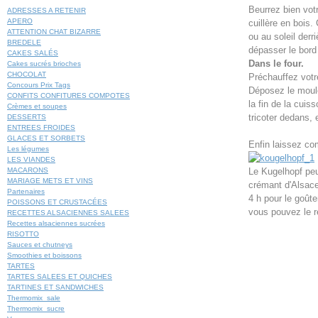
Beurrez bien vo
ADRESSES A RETENIR
APERO
cuillère en bois
ATTENTION CHAT BIZARRE
ou au soleil derr
BREDELE
dépasser le bord
CAKES SALÉS
Dans le four.
Cakes sucrés brioches
CHOCOLAT
Préchauffez votre
Concours Prix Tags
Déposez le moule 
CONFITS CONFITURES COMPOTES
la fin de la cuis
Crèmes et soupes
tricoter dedans, 
DESSERTS
ENTREES FROIDES
GLACES ET SORBETS
Enfin laissez co
Les légumes
LES VIANDES
MACARONS
Le Kugelhopf peu
MARIAGE METS ET VINS
crémant d'Alsace,
Partenaires
4 h pour le goûte
POISSONS ET CRUSTACÉES
vous pouvez le r
RECETTES ALSACIENNES SALEES
Recettes alsaciennes sucrées
RISOTTO
Sauces et chutneys
Smoothies et boissons
TARTES
TARTES SALEES ET QUICHES
TARTINES ET SANDWICHES
Thermomix_sale
Thermomix_sucre