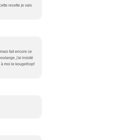
ette recette je vais
amais fait encore ce
lange, j'ai insisté
. à moi le kougelhopf