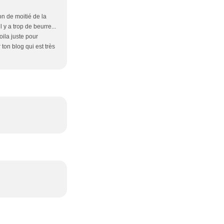
ion de moitié de la
 y a trop de beurre...
oila juste pour
 ton blog qui est très