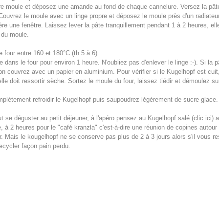
tre moule et déposez une amande au fond de chaque cannelure. Versez la pâ
. Couvrez le moule avec un linge propre et déposez le moule près d'un radiate
ière une fenêtre. Laissez lever la pâte tranquillement pendant 1 à 2 heures, el
 du moule.
 four entre 160 et 180°C (th 5 à 6).
dans le four pour environ 1 heure. N'oubliez pas d'enlever le linge :-). Si la p
son couvrez avec un papier en aluminium. Pour vérifier si le Kugelhopf est cuit,
elle doit ressortir sèche. Sortez le moule du four, laissez tiédir et démoulez sur
mplètement refroidir le Kugelhopf puis saupoudrez légèrement de sucre glace.
t se déguster au petit déjeuner, à l'apéro pensez
au Kugelhopf salé (clic ici)
a
 à 2 heures pour le "café kranzla" c'est-à-dire une réunion de copines autour 
r. Mais le kougelhopf ne se conserve pas plus de 2 à 3 jours alors s'il vous r
ecycler façon pain perdu.