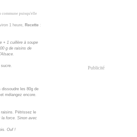
eu commune puisqu'elle
viron 1 heure,
Recette
:
e + 1 cuillère à soupe
100 g de raisins de
d'Alsace.
 sucre.
Publicité
es dissoudre les 80g de
s et mélangez encore.
 raisins. Pétrissez le
 la force. Sinon avec
ois.
Ouf !