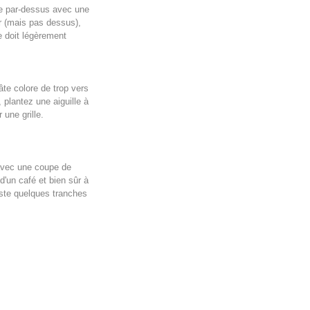
te par-dessus avec une
ur (mais pas dessus),
le doit légèrement
âte colore de trop vers
 plantez une aiguille à
 une grille.
vec une coupe de
d'un café et bien sûr à
este quelques tranches