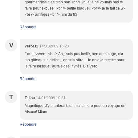
gourmandise c est trop bon <br /> voila je ne voulais pas te
faire peur excuse!!!<br /> petite blague!! <br /> je le fait ce wk
<br /> amitiées <br /> nini du 83
Répondre
V
verof31
14/01/2009 16:23
J'arriiiivvvee...<br /> Ah, j'suis pas invité, ben dommage, car
ton gâteau, un délice, j'en suis sûre... Je note la recette pour
le faire lorsque j'aurais des invités. Biz.Véro
Répondre
T
Tellou
14/01/2009 10:31
Magnifique! J'y planterai bien ma cuillère pour un voyage en
Alsace! Miam
Répondre