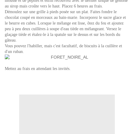
mousse et de pépites et enfin recouvrez avec le dernier disque de génoise
au sirop mais croûte vers le haut. Placez 6 heures au frais.
Démoulez sur une grille à pieds posée sur un plat. Faites fondre le
chocolat coupé en morceaux au bain-marie. Incorporez le sucre glace et
le beurre en cubes. Lorsque le mélange est lisse, ôtez du feu et ajoutez
peu à peu deux cuillères à soupe d'eau tiède en mélangeant. Versez le
glaçage tiède et étalez-le à la spatule sur le dessus et sur les bords
du
gâteau.
Vous pouvez l'habiller, mais c'est facultatif, de biscuits à la cuillère et
d'un ruban.
Mettez au frais en attendant les invités.