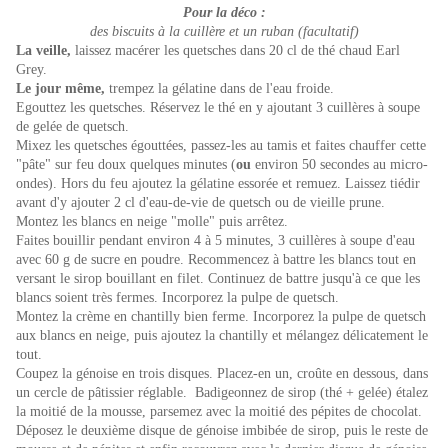
Pour la déco :
des biscuits à la cuillère et un ruban (facultatif)
La veille,
laissez macérer les quetsches dans 20 cl de thé chaud Earl
Grey.
Le jour même,
trempez la gélatine dans de l'eau froide.
Egouttez les quetsches. Réservez le thé en y ajoutant 3 cuillères à soupe
de gelée de quetsch.
Mixez les quetsches égouttées, passez-les au tamis et faites chauffer cette
"pâte" sur feu doux quelques minutes (
ou
environ 50 secondes au micro-
ondes). Hors du feu ajoutez la gélatine essorée et remuez. Laissez tiédir
avant d'y ajouter 2 cl d'eau-de-vie de quetsch ou
de vieille prune.
Montez les blancs en neige "molle" puis arrêtez.
Faites bouillir pendant environ 4 à 5 minutes, 3 cuillères à soupe d'eau
avec 60 g de sucre en poudre. Recommencez à battre les blancs tout en
versant le sirop bouillant en filet. Continuez de battre jusqu'à ce que les
blancs soient très fermes. Incorporez la pulpe de quetsch.
Montez la crème en chantilly bien ferme. Incorporez la pulpe de quetsch
aux blancs en neige, puis ajoutez la chantilly et mélangez délicatement le
tout.
Coupez la génoise en trois disques. Placez-en un, croûte en dessous, dans
un cercle de pâtissier réglable. Badigeonnez de sirop (thé + gelée) étalez
la moitié de la mousse, parsemez avec la moitié des pépites de chocolat.
Déposez le deuxième disque de génoise imbibée de sirop, puis le reste de