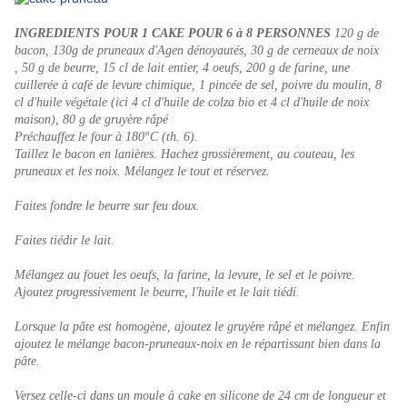
INGREDIENTS POUR 1 CAKE POUR 6 à 8 PERSONNES
120 g de
bacon,
130g de pruneaux d'Agen dénoyautés,
30 g de cerneaux de noix
,
50 g de beurre,
15 cl de lait entier,
4 oeufs,
200 g de farine,
une
cuillerée à café de levure chimique,
1 pincée de sel, poivre du moulin,
8
cl d'huile végétale (ici 4 cl d'huile de colza bio et 4 cl d'huile de noix
maison),
80 g de gruyère râpé
Préchauffez le four à 180°C (th. 6).
Taillez le bacon en lanières. Hachez grossièrement, au couteau, les
pruneaux et les noix. Mélangez le tout et réservez.
Faites fondre le beurre sur feu doux.
Faites tiédir le lait.
Mélangez au fouet les oeufs, la farine, la levure, le sel et le poivre.
Ajoutez progressivement le beurre, l'huile et le lait tiédi.
Lorsque la pâte est homogène, ajoutez le gruyère râpé et mélangez. Enfin
ajoutez le mélange bacon-pruneaux-noix en le répartissant bien dans la
pâte.
Versez celle-ci dans un moule à cake en silicone de 24 cm de longueur et