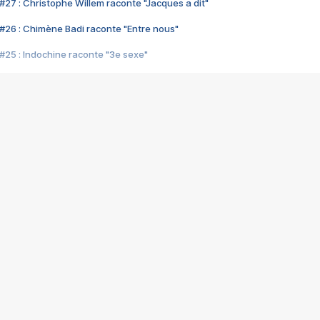
#27 : Christophe Willem raconte "Jacques a dit"
#26 : Chimène Badi raconte "Entre nous"
#25 : Indochine raconte "3e sexe"
#24 : Zaho raconte "C'est chelou"
#23 : Patrick Bruel raconte "Au café des délices"
#22 : Kyo raconte "Le chemin"
#21 : Nolwenn Leroy raconte "Cassé"
#20 : Patrick Hernandez raconte "Born to be alive"
#19 : Lorie raconte "Près de moi"
#18 : Michael Jones raconte "A nos actes manqués" (avec Jean-Jacque
#17 : Khaled raconte "Aïcha"
#16 : Corneille raconte "Parce qu'on vient de loin"
#15 : Indochine raconte "L'aventurier"