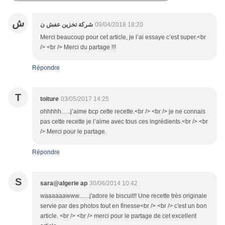
ش
شركة تخزين عفش ن
09/04/2018 18:20
Merci beaucoup pour cet article, je l’ai essaye c’est super.<br
/> <br /> Merci du partage !!!
Répondre
T
toiture
03/05/2017 14:25
ohhhhh…..j’aime bcp cette recette.<br /> <br /> je ne connais
pas cette recette je l’aime avec tous ces ingrédients.<br /> <br
/> Merci pour le partage.
Répondre
S
sara@algerie ap
30/06/2014 10:42
waaaaaawww.......j'adore le biscuit!! Une recette très originale
servie par des photos tout en finesse<br /> <br /> c'est un bon
article. <br /> <br /> merci pour le partage de cet excellent