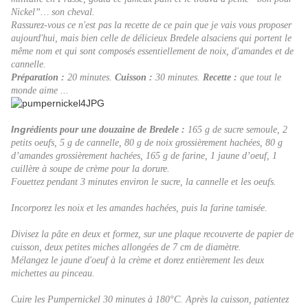
Nickel”… son cheval.
Rassurez-vous ce n'est pas la recette de ce pain que je vais vous proposer
aujourd'hui, mais bien celle de délicieux Bredele alsaciens qui portent le
même nom et qui sont composés essentiellement de noix, d'amandes et de
cannelle.
Préparation
:
20 minutes.
Cuisson
:
30 minutes.
Recette
:
que tout le
monde aime ...
Ingr
édients pour une douzaine de Bredele
:
165 g de sucre semoule, 2
petits oeufs, 5 g de cannelle, 80 g de noix grossièrement hachées, 80 g
d’amandes grossièrement hachées, 165 g de farine, 1 jaune d’oeuf, 1
cuillère à soupe de crème pour la dorure.
Fouettez pendant 3 minutes environ le sucre, la cannelle et les oeufs.
Incorporez les noix et les amandes hachées, puis la farine tamisée.
Divisez la pâte en deux et formez, sur une plaque recouverte de papier de
cuisson, deux petites miches allongées de 7 cm de diamètre.
Mélangez le jaune d'oeuf à la crème et dorez
entièrement
les deux
michettes au pinceau.
Cuire les Pumpernickel 30 minutes à 180°C. Après la cuisson, patientez