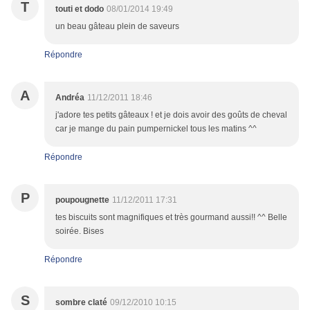
T
touti et dodo
08/01/2014 19:49
un beau gâteau plein de saveurs
Répondre
A
Andréa
11/12/2011 18:46
j'adore tes petits gâteaux ! et je dois avoir des goûts de cheval
car je mange du pain pumpernickel tous les matins ^^
Répondre
P
poupougnette
11/12/2011 17:31
tes biscuits sont magnifiques et très gourmand aussi!! ^^ Belle
soirée. Bises
Répondre
S
sombre claté
09/12/2010 10:15