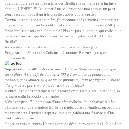
quelques jours une matinée à faire des Bredla à la cannelle
sans farine
et
c'était ... L'ENFER
!!! J'en ai parlé un peu autour de moi et tous, un petit
sourire en coin, voyaient très bien de quoi je voulais parler.
Comme je ne suis pas rancunière, j'ai recommencé ce matin en mettant un
tout petit mouchoir sur la tradition et en rajoutant, ni vu ni connu, 50 g de
farine bref, trois fois rien. Et miracle !
Plus de pâte qui coule, qui colle, plus
de noms
d'oiseaux qui fusent dans la cuisine ... j'étais au PARADIS du
Bredla!!!
A vous de voir sur quel chemin vous souhaitez vous engager...
Préparation
: 30 minutes
Cuisson
: 12 minutes
Recette
: presque
traditionnelle
Ingrédients pour 40 étoiles environs
: 120 g de blancs d’oeufs, 300 g de
sucre glace, 4 c à café de cannelle, 400 g d’amandes en poudre (non
mondées) sans oublier 50 g de farine (minimum)
Pour le glaçage
: 1 blanc
d’œuf + sucre glace + 1 c.à.s de citron ou de kirsch
Montez les blancs en neige ferme. Incorporez le sucre glace, la cannelle, la
farine et enfin la poudre d’amandes.
Mélangez jusqu’à l’obtention d’une pâte collante. Pour abaisser la pâte
déposez-la sur une première feuille de papier cuisson, égalisez un peu puis
recouvrez d'un deuxième papier cuisson en gardant une épaisseur d’un
centimètre environ.
Placez au frais au moins 1 heure avant de découper vos étoiles à l’aide d’un