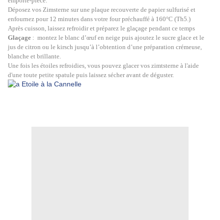
emporte-pièce.
Déposez vos Zimsterne sur une plaque recouverte de papier sulfurisé et
enfournez pour 12 minutes dans votre four préchauffé à 160°C (Th5.)
Après cuisson, laissez refroidir et préparez le glaçage pendant ce temps
Glaçage
: montez le blanc d’œuf en neige puis ajoutez le sucre glace et le
jus de citron ou le kirsch jusqu’à l’obtention d’une préparation crémeuse,
blanche et brillante.
Une fois les étoiles refroidies, vous pouvez glacer vos zimtsterne à l'aide
d'une toute petite spatule puis laissez sécher avant de déguster.
étoile à la cannelle étoile à la cannelle étoile à la cannelle, étoile à la cannelle étoile à la
cannelle étoile à la cannelle étoile à la cannelle étoile à la cannelle, étoile à la cannelle
étoile à la cannelle