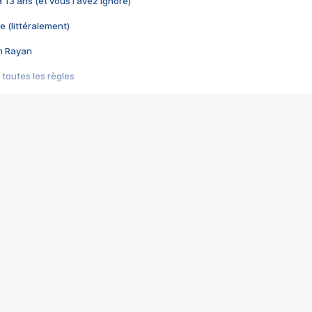
 a 13 ans (et vous l'avez ignoré)
e (littéralement)
im Rayan
 toutes les règles
s les jeux vidéo
us choquant de Rockstar ? - Le scandale BULLY
e plus moche de Steam
du RÊVE tourne au CAUCHEMAR
pendant 8 heures
it… à tort
umiliés par un jeu vidéo
ire - Final Fantasy 8
ti un empire - Age of Empires