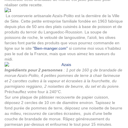
réaliser cette recette.
La conserverie artisanale Azaïs-Polito
est la dernière de la Ville
de Sète.
Cette petite entreprise familiale
fondée en 1963 fabrique
d
epuis plus de 50 ans des plats cuisinés à base de poisson et de
produits du terroir du Languedoc-Roussion. La soupe de
poissons de roche, le velouté de langoustine, l'aïoli, les olives
farcies font partie des produits que vous pourrez commande en
ligne
sur le site
"Bien-manger.com"
si comme moi vous n'habitez
pas le sud de la France, mais que vous aimez les saveurs du
midi.
Ingrédients pour 2 personnes
: 1 pot de 160 g de brandade de
morue Azaïs-Polito, 4 petites pommes de terre à chair farineuse
et 2 carottes cuites à la vapeur et écrasées à la fourchette, du
parmigiano reggiano, 2 noisettes de beurre, du sel et du poivre.
Préchauffez votre four à 240°C.
Sur une plaque de pâtissier recouverte de papier cuisson,
déposez 2 cercles de 10 cm de diamètre environ. Tapissez le
fond purée de pommes de terre, déposez une noisette de beurre
au milieu, recouvrez de carottes écrasées, puis d'une belle
couche de brandade de morue. Râpez généreusement du
parmesan par-dessus et enfournez le tout pour 15 minutes.