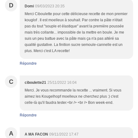
D
Domi
09/03/2023 20:35
Merci Ciboulette pour cette délicieuse recette de mon premier
kouglof . Il est moelleux à souhait. Par contre la pâte n'était
pas du tout "souple et élastique" avant la première poussée
mais très collante... impossible de la mettre en boule. Je me
suis un peu battue avec la pâte mais ça n'a pas altéré sa
qualité gustative. La finition sucre semoule-cannelle est un
plus. Merci c'est LA recette!
Répondre
C
ciboulette21
25/11/2022 16:04
Merci. Je vous recommande la recette ... vraiment. Si vous
aimez les Kougelhopf moelleux ne cherchez plus :) c'est
celle-là qu'il faudra tester.<br /> <br /> Bon week-end.
Répondre
A
A MA FACON
09/11/2022 17:47