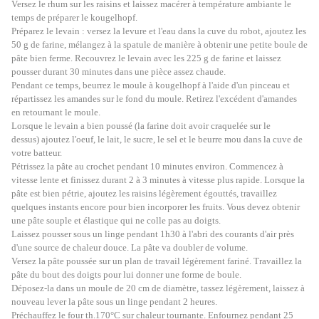
Versez le rhum sur les raisins et laissez macérer à température ambiante le
temps de préparer le kougelhopf.
Préparez le levain : versez la levure et l'eau dans la cuve du robot, ajoutez les
50 g de farine, mélangez à la spatule de manière à obtenir une petite boule de
pâte bien ferme.
Recouvrez le levain avec les 225 g de farine et laissez
pousser durant 30 minutes dans une pièce assez chaude.
Pendant ce temps, beurrez le moule à kougelhopf à l'aide d'un pinceau et
répartissez les amandes sur le fond du moule. Retirez l'excédent d'amandes
en retournant le moule.
Lorsque le levain a bien poussé (
la farine doit avoir craquelée sur le
dessus)
ajoutez l'oeuf, le lait, le sucre, le sel et le beurre mou dans la cuve de
votre batteur
.
Pétrissez la pâte au crochet pendant 10 minutes environ. C
ommencez à
vitesse lente et finissez durant 2 à 3 minutes
à vitesse plus rapide. Lorsque la
pâte est bien pétrie, ajoutez les raisins légèrement égouttés, travaillez
quelques instants encore pour bien incorporer les fruits. Vous devez obtenir
une pâte souple et élastique qui ne colle pas au doigts.
Laissez pousser sous un linge pendant 1h30 à l'abri des courants d'air près
d'une source de chaleur douce.
La pâte va doubler de volume.
Versez la pâte poussée sur un plan de travail légèrement fariné. Travaillez la
pâte du bout des doigts pour lui donner une forme de boule.
Déposez-la dans un moule de 20 cm de diamètre, tassez légèrement, laissez à
nouveau lever la pâte sous un linge pendant 2 heures.
Préchauffez le four th.170°C sur chaleur tournante. Enfournez pendant 25