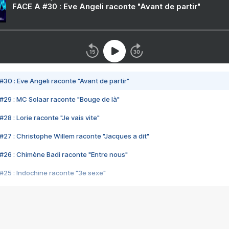
FACE A #30 : Eve Angeli raconte "Avant de partir"
#30 : Eve Angeli raconte "Avant de partir"
#29 : MC Solaar raconte "Bouge de là"
28 : Lorie raconte "Je vais vite"
#27 : Christophe Willem raconte "Jacques a dit"
#26 : Chimène Badi raconte "Entre nous"
#25 : Indochine raconte "3e sexe"
#24 : Zaho raconte "C'est chelou"
#23 : Patrick Bruel raconte "Au café des délices"
#22 : Kyo raconte "Le chemin"