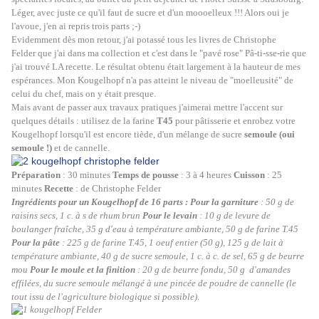
Léger, avec juste ce qu'il faut de sucre et d'un moooelleux !!! Alors oui je
l'avoue, j'en ai repris trois parts ;-)
Evidemment dès mon retour, j'ai potassé tous les livres de Christophe
Felder
que j'ai dans ma collection et c'est dans le "pavé rose" Pâ-ti-sse-rie que
j'ai trouvé LA recette. Le résultat obtenu était largement à la hauteur de mes
espérances. Mon Kougelhopf n'a pas atteint le niveau de "moelleusité" de
celui du chef, mais on y était presque.
Mais avant de passer aux travaux pratiques j'aimerai mettre l'accent sur
quelques détails :
utilisez de
la farine
T45
pour pâtisserie et enrobez votre
Kougelhopf
lorsqu'il est encore tiède,
d'un mélange de sucre
semoule (oui
semoule !)
et de cannelle.
Préparation
: 30 minutes
Temps de pousse
: 3 à 4 heures
Cuisson
: 25
minutes
Recette
: de Christophe Felder
Ingrédients pour un Kougelhopf de 16 parts : Pour la garniture
: 50 g de
raisins secs, 1 c. à s de rhum brun
Pour le
levain
:
10 g de levure de
boulanger fraîche,
35 g d'eau à température ambiante,
50 g de farine T.45
Pour la p
âte
:
225 g de farine T.45,
1 oeuf entier (50 g),
125 g de lait à
température ambiante,
40 g de sucre semoule,
1 c. à c. de sel,
65 g de beurre
mou
Pour le moule et la finition
:
20 g de beurre fondu, 50 g d'amandes
effilées, du sucre semoule mélangé à une pincée de poudre de cannelle (le
tout issu de l'agriculture biologique si possible).