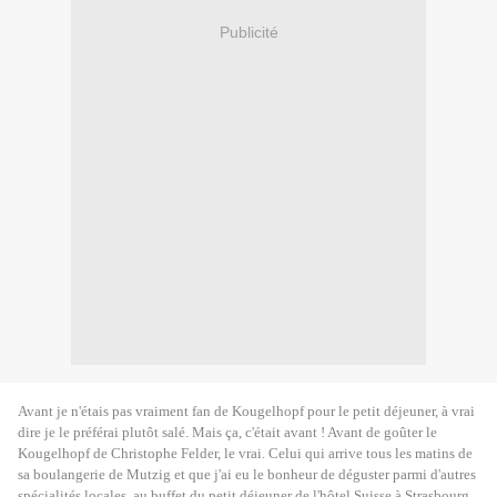
Publicité
Avant je n'étais pas vraiment fan de Kougelhopf pour le petit déjeuner, à vrai
dire je le préférai plutôt salé. Mais ça, c'était avant ! Avant de goûter le
Kougelhopf de Christophe Felder, le vrai. Celui qui arrive tous les matins de
sa boulangerie de Mutzig et que j'ai eu le bonheur de déguster
parmi d'autres
spécialités locales,
au buffet du petit déjeuner de l'hôtel Suisse à Strasbourg.