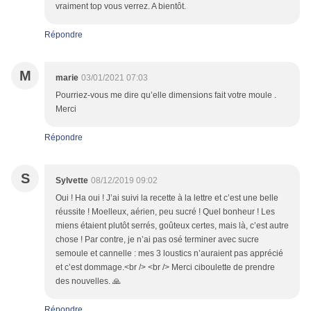
vraiment top vous verrez. A bientôt.
Répondre
M
marie
03/01/2021 07:03
Pourriez-vous me dire qu’elle dimensions fait votre moule .
Merci
Répondre
S
Sylvette
08/12/2019 09:02
Oui ! Ha oui ! J’ai suivi la recette à la lettre et c’est une belle
réussite ! Moelleux, aérien, peu sucré ! Quel bonheur ! Les
miens étaient plutôt serrés, goûteux certes, mais là, c’est autre
chose ! Par contre, je n’ai pas osé terminer avec sucre
semoule et cannelle : mes 3 loustics n’auraient pas apprécié
et c’est dommage.<br /> <br /> Merci ciboulette de prendre
des nouvelles. 🙏
Répondre