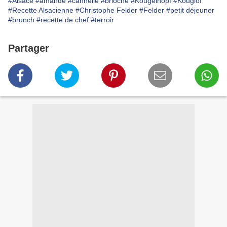
#Alsace
#amande
#cannelle
#brioche
#Kougelhopf
#Kouglof
#Recette Alsacienne
#Christophe Felder
#Felder
#petit déjeuner
#brunch
#recette de chef
#terroir
Partager