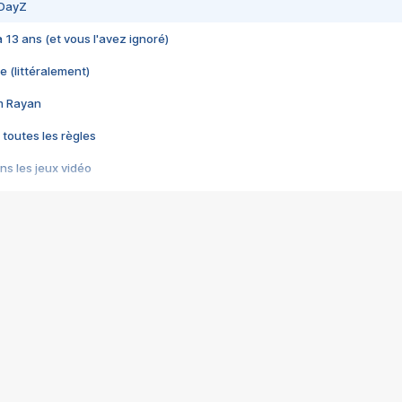
 DayZ
 a 13 ans (et vous l'avez ignoré)
e (littéralement)
im Rayan
 toutes les règles
s les jeux vidéo
us choquant de Rockstar ? - Le scandale BULLY
e plus moche de Steam
du RÊVE tourne au CAUCHEMAR
pendant 8 heures
it… à tort
umiliés par un jeu vidéo
ire - Final Fantasy 8