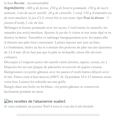
le four
Recette
: incontournable
Ingrédients
:
400 g de farine,
250 g de beurre pommade,
250 g de sucre
semoule,
1càs de sucre vanillé,
20 g de cannelle,
1 oeuf,
150 g d'amandes ou
de noix moulues,
le jus d'1/2 citron bio et son zeste râpé
Pour la d
orure
: 3
jaunes d'oeufs, 1 càc de lait.
Mélangez le beurre pommade avec les sucres, l’oeuf entier, la cannelle, les
amandes (ou noix) moulues. Ajoutez le jus du ½ citron et son zeste râpé et en
dernier, la farine. Travaillez ce mélange énergiquement avec les mains afin
d’obtenir une pâte bien consistante. Laissez reposer une nuit au frais.
Le lendemain, étalez au fur et à mesure des portions de pâte sur une épaisseur
de 3 à 4 mm. (Il ne faut pas que la pâte se réchauffe, sinon elle devient
collante).
Découpez à l’emporte-pièce des motifs variés (étoiles, sapins, coeurs, etc.)
Disposez-les sur une plaque de pâtisserie recouverte de papier cuisson.
Badigeonnez ces petits gâteaux avec les ja
unes d’oeufs battus délayés avec
le lait. Faites cuire à four moyen (180°C th. 6) pendant 10 à 15 minutes selon
votre four. Laissez-les refroidir sur une grille.
Rangés dans une boîte en fer-blanc, ces petits gâteaux se conservent
facilement pendant un mois.
Je vous souhaite un joyeux Noël à tous et vous dis à très bientôt.