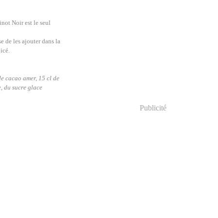
inot Noir est le seul
e de les ajouter dans la
icé.
de cacao amer, 15 cl de
e, du sucre glace
Publicité
colat vin rouge, cake au