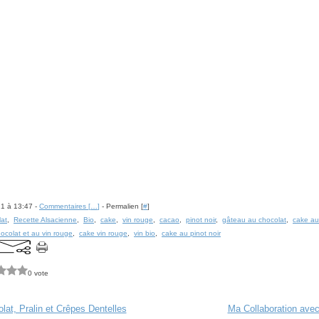
21 à 13:47 -
Commentaires [
…
]
- Permalien [
#
]
at
,
Recette Alsacienne
,
Bio
,
cake
,
vin rouge
,
cacao
,
pinot noir
,
gâteau au chocolat
,
cake au
ocolat et au vin rouge
,
cake vin rouge
,
vin bio
,
cake au pinot noir
0 vote
at, Pralin et Crêpes Dentelles
Ma Collaboration av