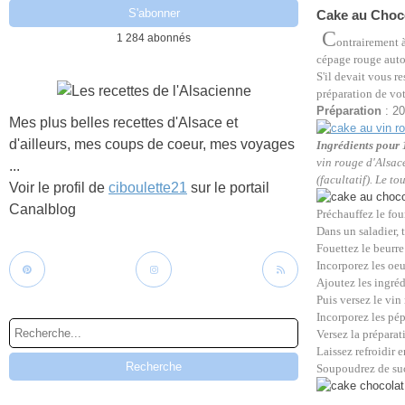
Cake au Choco
C
1 284 abonnés
ontrairement à
cépage rouge auto
S'il devait vous r
préparation de vot
Préparation
: 2
Mes plus belles recettes d'Alsace et
d'ailleurs, mes coups de coeur, mes voyages
Ingrédients pour 
vin rouge d'Alsace
...
(facultatif). Le to
Voir le profil de
ciboulette21
sur le portail
Canalblog
Préchauffez le fou
Dans un saladier, t
Fouettez le beurr
Incorporez les oeu
Ajoutez les ingréd
Puis versez le vin
Incorporez les pép
Versez la préparat
Laissez refroidir 
Soupoudrez de sucr
Cake au chocolat et v