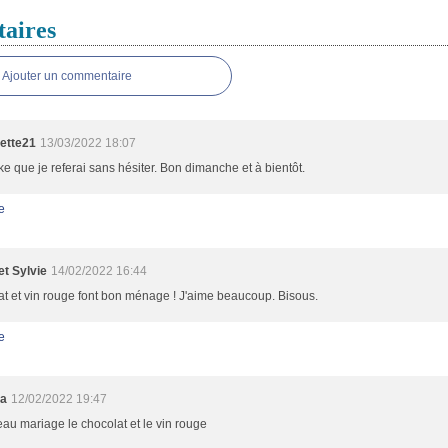
aires
Ajouter un commentaire
lette21
13/03/2022 18:07
e que je referai sans hésiter. Bon dimanche et à bientôt.
e
et Sylvie
14/02/2022 16:44
t et vin rouge font bon ménage ! J'aime beaucoup. Bisous.
e
ka
12/02/2022 19:47
eau mariage le chocolat et le vin rouge