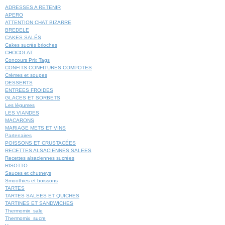
ADRESSES A RETENIR
chocolat et au pinot 
APERO
chocolat, cake au cho
ATTENTION CHAT BIZARRE
au vin rouge, vin rou
BREDELE
CAKES SALÉS
chocolat, cake au cho
Cakes sucrés brioches
CHOCOLAT
Concours Prix Tags
CONFITS CONFITURES COMPOTES
Crèmes et soupes
DESSERTS
ENTREES FROIDES
GLACES ET SORBETS
Les légumes
LES VIANDES
MACARONS
MARIAGE METS ET VINS
Partenaires
POISSONS ET CRUSTACÉES
RECETTES ALSACIENNES SALEES
Recettes alsaciennes sucrées
RISOTTO
Sauces et chutneys
Smoothies et boissons
TARTES
TARTES SALEES ET QUICHES
TARTINES ET SANDWICHES
Thermomix_sale
Thermomix_sucre