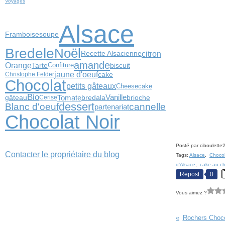
Voyages
Alsace
Framboise
soupe
Bredele
Noël
citron
Recette Alsacienne
amande
Orange
Confiture
biscuit
Tarte
jaune d'oeuf
cake
Christophe Felder
Chocolat
petits gâteaux
Cheesecake
Bio
Tomate
Vanille
gâteau
bredala
brioche
Cerise
dessert
Blanc d'oeuf
cannelle
partenariat
Chocolat Noir
Posté par ciboulette
Contacter le propriétaire du blog
Tags:
Alsace
,
Chocol
d'Alsace
,
cake au ch
Repost
0
Vous aimez ?
Rochers Chocol