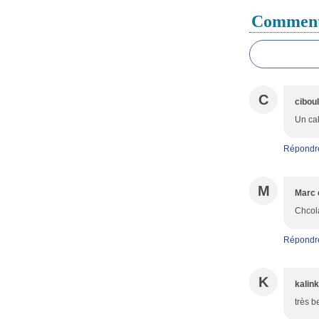
Comment
C
cibou
Un cak
Répondr
M
Marc 
Chcola
Répondr
K
kalin
très b