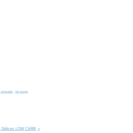
 chocolat
,
vin rouge
ec Délices LOW CARB