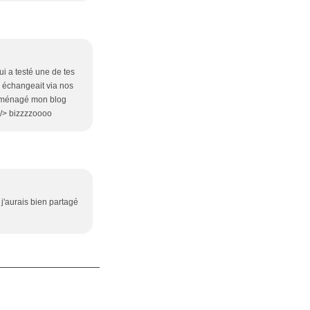
ui a testé une de tes
on échangeait via nos
s déménagé mon blog
r /> bizzzzoooo
 j'aurais bien partagé