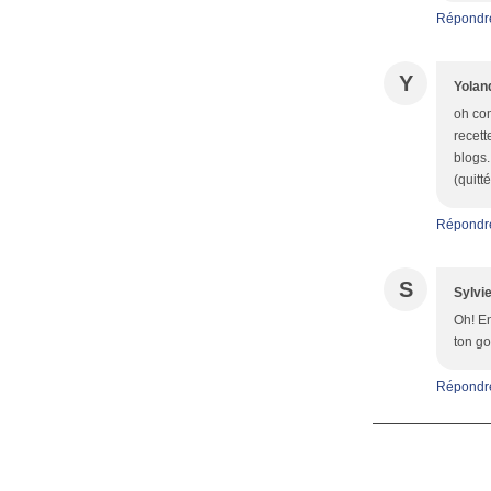
Répondr
Y
Yolan
oh com
recett
blogs.
(quitt
Répondr
S
Sylvi
Oh! En
ton go
Répondr