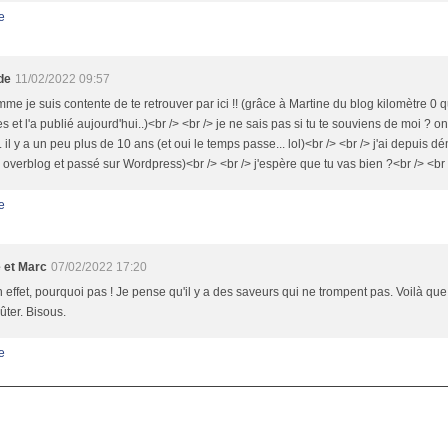
e
de
11/02/2022 09:57
me je suis contente de te retrouver par ici !! (grâce à Martine du blog kilomètre 0 q
es et l'a publié aujourd'hui..)<br /> <br /> je ne sais pas si tu te souviens de moi ? 
. il y a un peu plus de 10 ans (et oui le temps passe... lol)<br /> <br /> j'ai depui
é overblog et passé sur Wordpress)<br /> <br /> j'espère que tu vas bien ?<br /> <b
e
e et Marc
07/02/2022 17:20
 effet, pourquoi pas ! Je pense qu'il y a des saveurs qui ne trompent pas. Voilà que
ûter. Bisous.
e