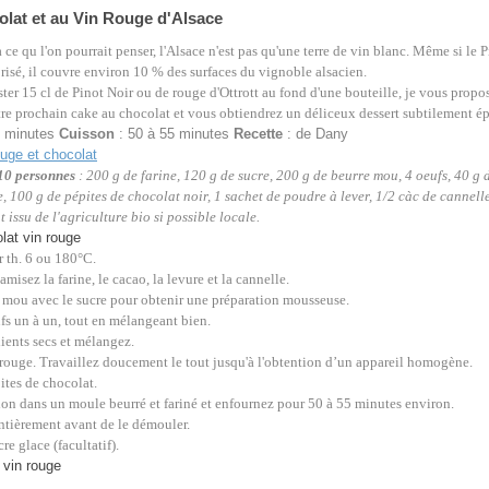
lat et au Vin Rouge d'Alsace
 ce qu l'on pourrait penser, l'Alsace n'est pas qu'une terre de vin blanc. Même si le P
risé, il couvre environ 10 % des surfaces du vignoble alsacien.
ester 15 cl de Pinot Noir ou de rouge d'Ottrott au fond d'une bouteille, je vous propos
re prochain cake au chocolat et vous obtiendrez un déliceux dessert subtilement ép
0 minutes
Cuisson
: 50 à 55 minutes
Recette
: de Dany
10 personnes
: 200 g de farine, 120 g de sucre, 200 g de beurre mou, 4 oeufs, 40 g 
, 100 g de pépites de chocolat noir, 1 sachet de poudre à lever, 1/2 càc de cannell
ut issu de l'agriculture bio si possible locale.
r th. 6 ou 180°C.
amisez la farine, le cacao, la levure et la cannelle.
e mou avec le sucre pour obtenir une préparation mousseuse.
fs un à un, tout en mélangeant bien.
ients secs et mélangez.
 rouge. Travaillez doucement le tout jusqu'à l'obtention d’un appareil homogène.
ites de chocolat.
ion dans un moule beurré et fariné et enfournez pour 50 à 55 minutes environ.
entièrement avant de le démouler.
e glace (facultatif).
in rouge, cake au chocolat, cake au vin rouge, vin rouge d'Alsace, cake au chocolat, cake au cho