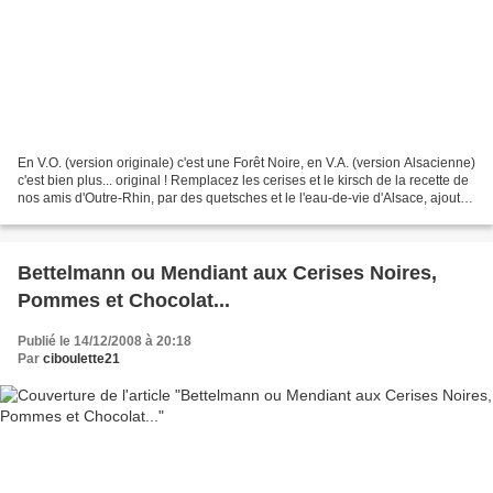
En V.O. (version originale) c'est une Forêt Noire, en V.A. (version Alsacienne)
c'est bien plus... original ! Remplacez les cerises et le kirsch de la recette de
nos amis d'Outre-Rhin, par des quetsches et le l'eau-de-vie d'Alsace, ajoutez
une larme de...
Bettelmann ou Mendiant aux Cerises Noires,
Pommes et Chocolat...
Publié le 14/12/2008 à 20:18
Par
ciboulette21