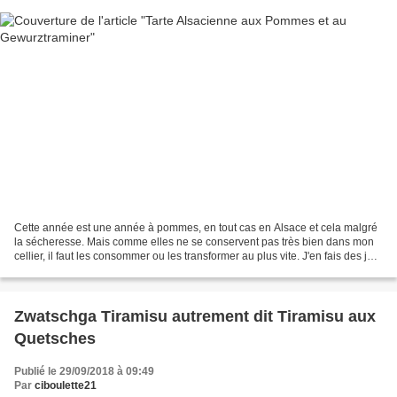
Cette année est une année à pommes, en tout cas en Alsace et cela malgré
la sécheresse. Mais comme elles ne se conservent pas très bien dans mon
cellier, il faut les consommer ou les transformer au plus vite. J'en fais des jus,
de la compote que je garde...
Zwatschga Tiramisu autrement dit Tiramisu aux
Quetsches
Publié le 29/09/2018 à 09:49
Par
ciboulette21