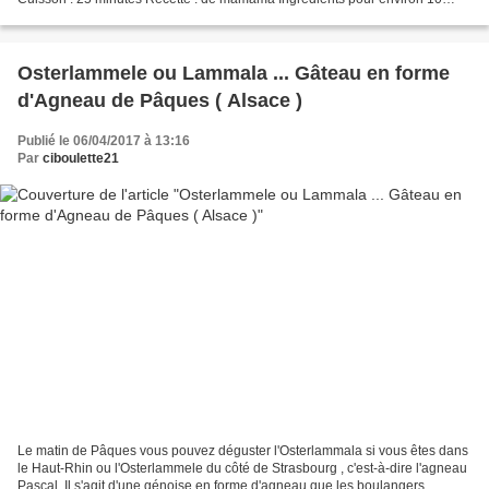
personnes. Pour la pâte : 500 g de farine,...
Osterlammele ou Lammala ... Gâteau en forme
d'Agneau de Pâques ( Alsace )
Publié le 06/04/2017 à 13:16
Par
ciboulette21
Le matin de Pâques vous pouvez déguster l'Osterlammala si vous êtes dans
le Haut-Rhin ou l'Osterlammele du côté de Strasbourg , c'est-à-dire l'agneau
Pascal. Il s'agit d'une génoise en forme d'agneau que les boulangers