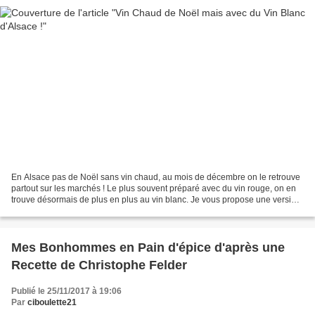
En Alsace pas de Noël sans vin chaud, au mois de décembre on le retrouve
partout sur les marchés ! Le plus souvent préparé avec du vin rouge, on en
trouve désormais de plus en plus au vin blanc. Je vous propose une version
aux fruits et au miel de tilleul....
Mes Bonhommes en Pain d'épice d'après une
Recette de Christophe Felder
Publié le 25/11/2017 à 19:06
Par
ciboulette21