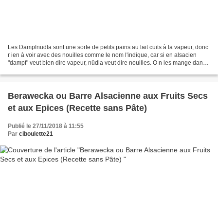
Les Dampfnüdla sont une sorte de petits pains au lait cuits à la vapeur, donc
r ien à voir avec des nouilles comme le nom l'indique, car si en alsacien
"dampf" veut bien dire vapeur, nüdla veut dire nouilles. O n les mange dans
tous les cas chauds qu'ils...
Berawecka ou Barre Alsacienne aux Fruits Secs
et aux Epices (Recette sans Pâte)
Publié le 27/11/2018 à 11:55
Par
ciboulette21