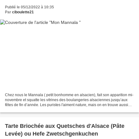
Publié le 05/12/2022 à 10:35
Par
ciboulette21
Chez nous le Mannala ( petit bonhomme en alsacien), fait son apparition mi-
novembre et squatte les vitrines des boulangeries alsaciennes jusqu’aux
fêtes de fin d’année. Les puristes l'aiment nature, mais on en trouve aussi
aux pépites de chocolat ou aux...
Tarte Briochée aux Quetsches d'Alsace (Pâte
Levée) ou Hefe Zwetschgenkuchen