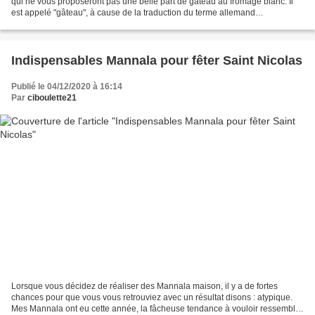
qui ne vous proposeront pas une belle part de gâteau au fromage blanc. Il
est appelé "gâteau", à cause de la traduction du terme allemand
“Käsekuche” qui veut bien dire "gâteau...
Indispensables Mannala pour fêter Saint Nicolas
Publié le 04/12/2020 à 16:14
Par
ciboulette21
Lorsque vous décidez de réaliser des Mannala maison, il y a de fortes
chances pour que vous vous retrouviez avec un résultat disons : atypique.
Mes Mannala ont eu cette année, la fâcheuse tendance à vouloir ressembler