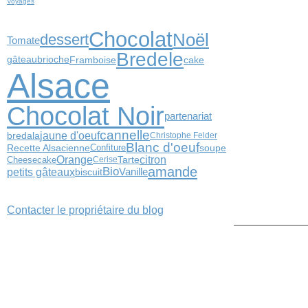
Voyages
Chocolat
Noël
dessert
Tomate
Bredele
Framboise
cake
gâteau
brioche
Alsace
Chocolat Noir
partenariat
cannelle
jaune d'oeuf
bredala
Christophe Felder
Blanc d'oeuf
Confiture
soupe
Recette Alsacienne
citron
Orange
Cheesecake
Tarte
Cerise
amande
Bio
petits gâteaux
biscuit
Vanille
Contacter le propriétaire du blog