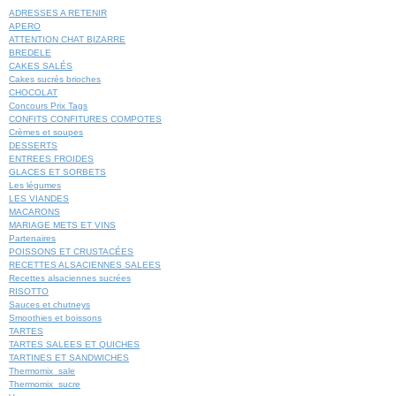
ADRESSES A RETENIR
APERO
ATTENTION CHAT BIZARRE
BREDELE
CAKES SALÉS
Cakes sucrés brioches
CHOCOLAT
Concours Prix Tags
CONFITS CONFITURES COMPOTES
Crèmes et soupes
DESSERTS
ENTREES FROIDES
GLACES ET SORBETS
Les légumes
LES VIANDES
MACARONS
MARIAGE METS ET VINS
Partenaires
POISSONS ET CRUSTACÉES
RECETTES ALSACIENNES SALEES
Recettes alsaciennes sucrées
RISOTTO
Sauces et chutneys
Smoothies et boissons
TARTES
TARTES SALEES ET QUICHES
TARTINES ET SANDWICHES
Thermomix_sale
Thermomix_sucre