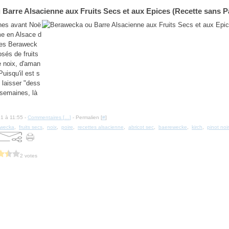
Barre Alsacienne aux Fruits Secs et aux Epices (Recette sans P
nes avant Noë
ume en Alsace d
les Beraweck
osés de fruits
 noix, d'aman
Puisqu'il est s
 laisser "dess
semaines, là
21 à 11:55 -
Commentaires [
…
]
- Permalien [
#
]
awecka
,
fruits secs
,
noix
,
poire
,
recettes alsacienne
,
abricot sec
,
baerewecke
,
kirch
,
pinot noir
2 votes