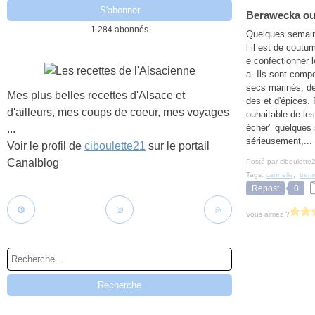
Berawecka ou 
1 284 abonnés
Quelques semai
l il est de cout
e confectionner 
a. Ils sont comp
secs marinés, de
Mes plus belles recettes d'Alsace et
des et d'épices. 
d'ailleurs, mes coups de coeur, mes voyages
ouhaitable de les
écher" quelques 
...
sérieusement,...
Voir le profil de
ciboulette21
sur le portail
Canalblog
Posté par ciboulette
Tags:
cannelle
,
ber
Repost
0
Vous aimez ?