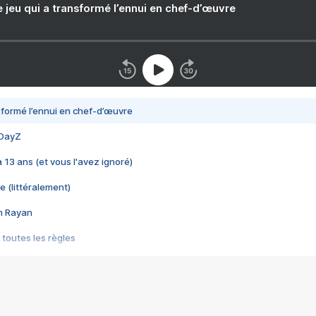
e jeu qui a transformé l’ennui en chef-d’œuvre
nsformé l’ennui en chef-d’œuvre
 DayZ
 a 13 ans (et vous l'avez ignoré)
e (littéralement)
im Rayan
 toutes les règles
s les jeux vidéo
us choquant de Rockstar ? - Le scandale BULLY
e plus moche de Steam