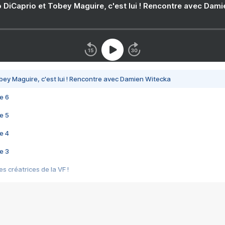
 DiCaprio et Tobey Maguire, c'est lui ! Rencontre avec Dam
bey Maguire, c'est lui ! Rencontre avec Damien Witecka
e 6
e 5
e 4
e 3
s créatrices de la VF !
e 2
e 1
e Mektoub My Love arrive enfin ! Rencontre avec Shaïn Boumedine et Sal