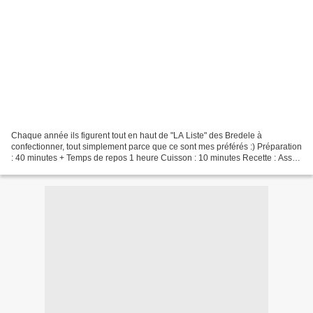
Chaque année ils figurent tout en haut de "LA Liste" des Bredele à
confectionner, tout simplement parce que ce sont mes préférés :) Préparation
: 40 minutes + Temps de repos 1 heure Cuisson : 10 minutes Recette : Assez
simple Ingrédients 30 Bredele envrion...