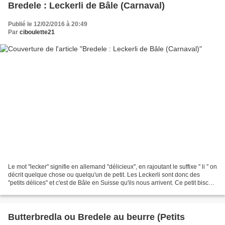
Bredele : Leckerli de Bâle (Carnaval)
Publié le 12/02/2016 à 20:49
Par
ciboulette21
Le mot "lecker" signifie en allemand "délicieux", en rajoutant le suffixe " li " on
décrit quelque chose ou quelqu'un de petit. Les Leckerli sont donc des
"petits délices" et c'est de Bâle en Suisse qu'ils nous arrivent. Ce petit biscuit
n'est pas né...
Butterbredla ou Bredele au beurre (Petits