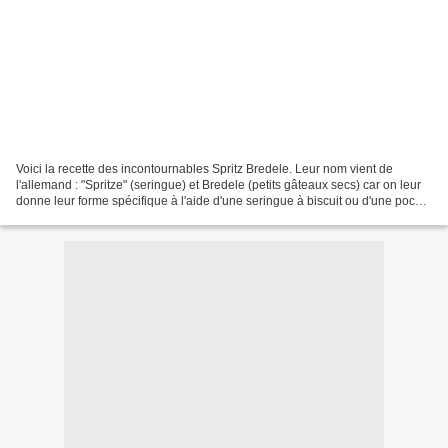
Voici la recette des incontournables Spritz Bredele. Leur nom vient de
l'allemand : "Spritze" (seringue) et Bredele (petits gâteaux secs) car on leur
donne leur forme spécifique à l'aide d'une seringue à biscuit ou d'une poche
à douille. Ils ont le plus...