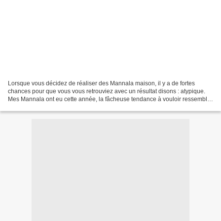
Lorsque vous décidez de réaliser des Mannala maison, il y a de fortes
chances pour que vous vous retrouviez avec un résultat disons : atypique.
Mes Mannala ont eu cette année, la fâcheuse tendance à vouloir ressembler
à des étoiles de mer, pour les plus...