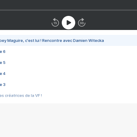
bey Maguire, c'est lui ! Rencontre avec Damien Witecka
e 6
e 5
e 4
e 3
s créatrices de la VF !
e 2
e 1
e Mektoub My Love arrive enfin ! Rencontre avec Shaïn Boumedine et Sal