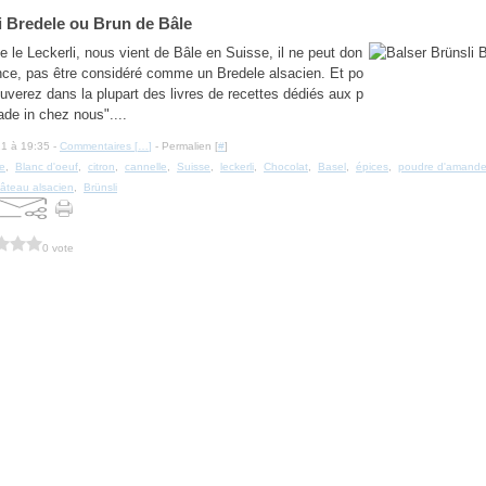
i Bredele ou Brun de Bâle
 le Leckerli, nous vient de Bâle en Suisse, il ne peut don
nce, pas être considéré comme un Bredele alsacien. Et po
ouverez dans la plupart des livres de recettes dédiés aux p
ade in chez nous"....
21 à 19:35 -
Commentaires [
…
]
- Permalien [
#
]
e
,
Blanc d'oeuf
,
citron
,
cannelle
,
Suisse
,
leckerli
,
Chocolat
,
Basel
,
épices
,
poudre d'amand
gâteau alsacien
,
Brünsli
0 vote