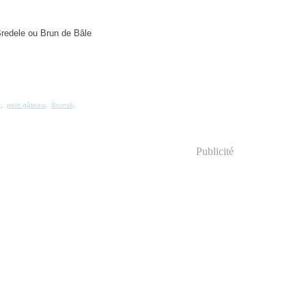
e
,
petit gâteau
,
Brunsli
,
Publicité