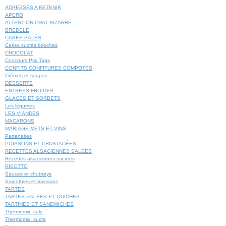
ADRESSES A RETENIR
APERO
ATTENTION CHAT BIZARRE
BREDELE
CAKES SALÉS
Cakes sucrés brioches
CHOCOLAT
Concours Prix Tags
CONFITS CONFITURES COMPOTES
Crèmes et soupes
DESSERTS
ENTREES FROIDES
GLACES ET SORBETS
Les légumes
LES VIANDES
MACARONS
MARIAGE METS ET VINS
Partenaires
POISSONS ET CRUSTACÉES
RECETTES ALSACIENNES SALEES
Recettes alsaciennes sucrées
RISOTTO
Sauces et chutneys
Smoothies et boissons
TARTES
TARTES SALEES ET QUICHES
TARTINES ET SANDWICHES
Thermomix_sale
Thermomix_sucre