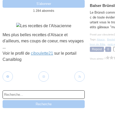
Balser Brünsl
1 284 abonnés
Le Brünsli comme
c de toute évide
urtant vous le tr
etits gâteaux "m
Mes plus belles recettes d'Alsace et
Posté par ciboulette
Tags:
Alsace
,
Bredel
d'ailleurs, mes coups de coeur, mes voyages
brun de Bâle
,
petit 
...
Repost
0
Voir le profil de
ciboulette21
sur le portail
Vous aimez ?
Canalblog