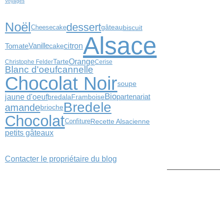
Voyages
Noël
dessert
biscuit
Cheesecake
gâteau
Alsace
citron
Tomate
Vanille
cake
Orange
Tarte
Christophe Felder
Cerise
Blanc d'oeuf
cannelle
Chocolat Noir
soupe
Bio
jaune d'oeuf
Framboise
partenariat
bredala
Bredele
amande
brioche
Chocolat
Confiture
Recette Alsacienne
petits gâteaux
Contacter le propriétaire du blog