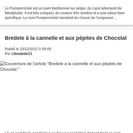
Le Pumpernickel est un pain traditionnel au seigle, du Land allemand de
Westphalie. Il est très compact, de couleur très sombre et a une odeur bien
spécifique. Le nom Pumpernickel viendrait du cheval de l’empereur
Napoléon, appelé Nickel. La légende dit...
Bredele à la cannelle et aux pépites de Chocolat
Publié le 18/12/2011 à 09:00
Par
ciboulette21