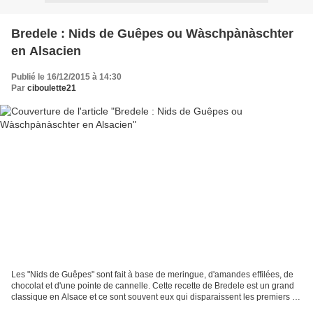
Bredele : Nids de Guêpes ou Wàschpànàschter
en Alsacien
Publié le 16/12/2015 à 14:30
Par
ciboulette21
Les "Nids de Guêpes" sont fait à base de meringue, d'amandes effilées, de
chocolat et d'une pointe de cannelle. Cette recette de Bredele est un grand
classique en Alsace et ce sont souvent eux qui disparaissent les premiers !
Ingrédients pour 40 petits...