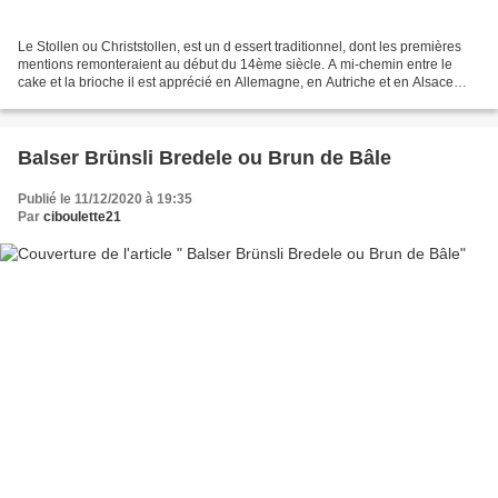
Le Stollen ou Christstollen, est un d essert traditionnel, dont les premières
mentions remonteraient au début du 14ème siècle. A mi-chemin entre le
cake et la brioche il est apprécié en Allemagne, en Autriche et en Alsace
pendant toute la période de l'Avent,...
Balser Brünsli Bredele ou Brun de Bâle
Publié le 11/12/2020 à 19:35
Par
ciboulette21