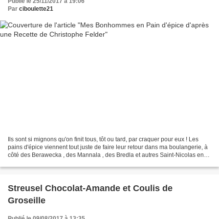
Publié le 25/11/2017 à 19:06
Par
ciboulette21
Ils sont si mignons qu'on finit tous, tôt ou tard, par craquer pour eux ! Les
pains d'épice viennent tout juste de faire leur retour dans ma boulangerie, à
côté des Berawecka , des Mannala , des Bredla et autres Saint-Nicolas en
chocolat. Mais comme nous...
Streusel Chocolat-Amande et Coulis de
Groseille
Publié le 09/08/2017 à 13:35