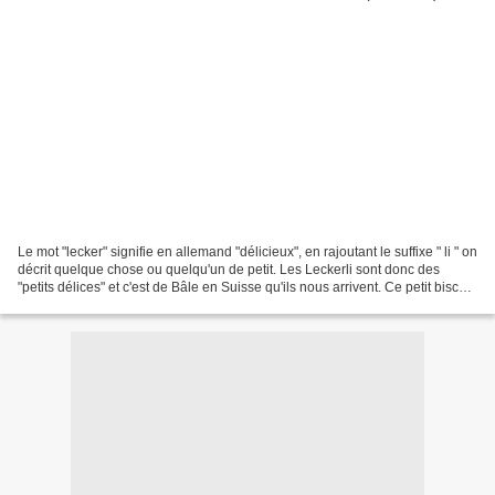
Le mot "lecker" signifie en allemand "délicieux", en rajoutant le suffixe " li " on
décrit quelque chose ou quelqu'un de petit. Les Leckerli sont donc des
"petits délices" et c'est de Bâle en Suisse qu'ils nous arrivent. Ce petit biscuit
n'est pas né...