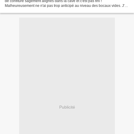
de confiture sagement alignés dans la cave et c'est pas fini !
Malheureusement ne n'ai pas trop anticipé au niveau des bocaux vides. J'ai
dévalisé les stocks de ma mère et...
Publicité