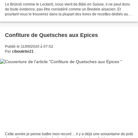
Le Brünsli comme le Leckerli, nous vient de Bâle en Suisse, il ne peut donc
de toute évidence, pas être considéré comme un Bredele alsacien. Et
pourtant vous le trouverez dans la plupart des livres de recettes dédiés aux
petits gâteaux "made in chez nous"....
Confiture de Quetsches aux Epices
Publié le 11/09/2020 à 07:52
Par
ciboulette21
Cette année je pense battre mon record ... il y a déjà une soixantaine de pots