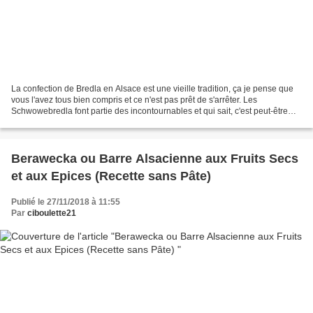
La confection de Bredla en Alsace est une vieille tradition, ça je pense que
vous l'avez tous bien compris et ce n'est pas prêt de s'arrêter. Les
Schwowebredla font partie des incontournables et qui sait, c'est peut-être
bien par eux, qu'il y a très très...
Berawecka ou Barre Alsacienne aux Fruits Secs
et aux Epices (Recette sans Pâte)
Publié le 27/11/2018 à 11:55
Par
ciboulette21