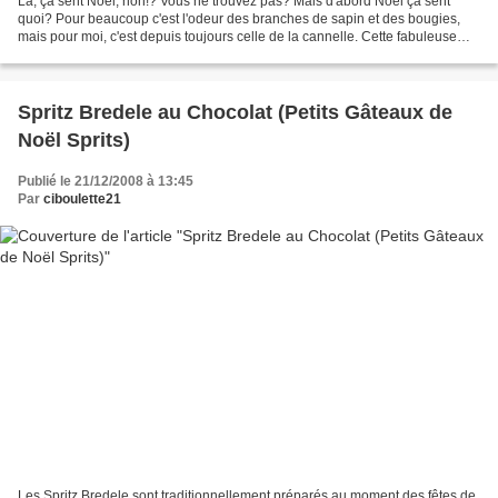
Là, ça sent Noël, non!? Vous ne trouvez pas? Mais d'abord Noël ça sent
quoi? Pour beaucoup c'est l'odeur des branches de sapin et des bougies,
mais pour moi, c'est depuis toujours celle de la cannelle. Cette fabuleuse
épice que l'on retrouve dans tant...
Spritz Bredele au Chocolat (Petits Gâteaux de
Noël Sprits)
Publié le 21/12/2008 à 13:45
Par
ciboulette21
Les Spritz Bredele sont traditionnellement préparés au moment des fêtes de