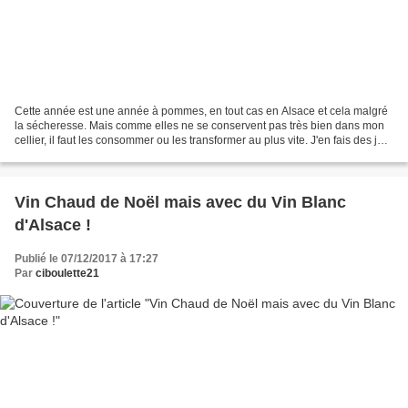
Cette année est une année à pommes, en tout cas en Alsace et cela malgré
la sécheresse. Mais comme elles ne se conservent pas très bien dans mon
cellier, il faut les consommer ou les transformer au plus vite. J'en fais des jus,
de la compote que je garde...
Vin Chaud de Noël mais avec du Vin Blanc
d'Alsace !
Publié le 07/12/2017 à 17:27
Par
ciboulette21