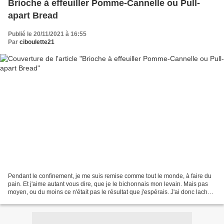
Brioche à effeuiller Pomme-Cannelle ou Pull-
apart Bread
Publié le 20/11/2021 à 16:55
Par
ciboulette21
Pendant le confinement, je me suis remise comme tout le monde, à faire du
pain. Et j'aime autant vous dire, que je le bichonnais mon levain. Mais pas
moyen, ou du moins ce n'était pas le résultat que j'espérais. J'ai donc laché
l'affaire, pour me rabattre...