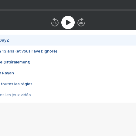
 DayZ
 a 13 ans (et vous l'avez ignoré)
e (littéralement)
im Rayan
 toutes les règles
s les jeux vidéo
us choquant de Rockstar ? - Le scandale BULLY
e plus moche de Steam
du RÊVE tourne au CAUCHEMAR