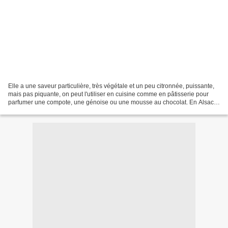
Elle a une saveur particulière, très végétale et un peu citronnée, puissante,
mais pas piquante, on peut l'utiliser en cuisine comme en pâtisserie pour
parfumer une compote, une génoise ou une mousse au chocolat. En Alsace
on apprécie la cardamome depuis...