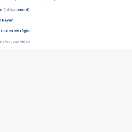
e (littéralement)
im Rayan
 toutes les règles
s les jeux vidéo
us choquant de Rockstar ? - Le scandale BULLY
e plus moche de Steam
du RÊVE tourne au CAUCHEMAR
pendant 8 heures
it… à tort
umiliés par un jeu vidéo
ire - Final Fantasy 8
ti un empire - Age of Empires