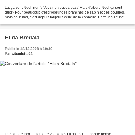
Là, ça sent Noël, non!? Vous ne trouvez pas? Mais d'abord Noël ça sent
quoi? Pour beaucoup c'est l'odeur des branches de sapin et des bougies,
mais pour moi, c'est depuis toujours celle de la cannelle. Cette fabuleuse
épice que l'on retrouve dans tant...
Hilda Bredala
Publié le 18/12/2008 à 19:39
Par
ciboulette21
Dans notre famille, lorsque vous dites Hilda, tout le monde pense