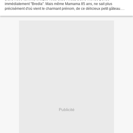
immédiatement "Bredla". Mais même Mamama 85 ans, ne sait plus
précisément d'où vient le charmant prénom, de ce délicieux petit gâteau.
Mystère ! Préparation : 40 minutes Cuisson : 7 à 10...
Publicité