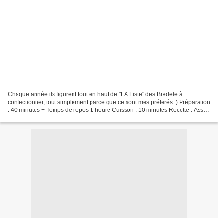
Chaque année ils figurent tout en haut de "LA Liste" des Bredele à
confectionner, tout simplement parce que ce sont mes préférés :) Préparation
: 40 minutes + Temps de repos 1 heure Cuisson : 10 minutes Recette : Assez
simple Ingrédients 30 Bredele envrion...