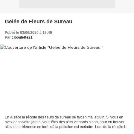
Gelée de Fleurs de Sureau
Publié le 03/06/2020 à 19:49
Par
ciboulette21
En Alsace la récolte des fleurs de sureau se fait en mai et juin. Si vous en
avez dans votre jardin, vous êtes des p'tits veinards sinon, pour en trouver
allez de préférence en forêt où la pollution est moindre. Lors de la récolte les
fleurs doivent être...