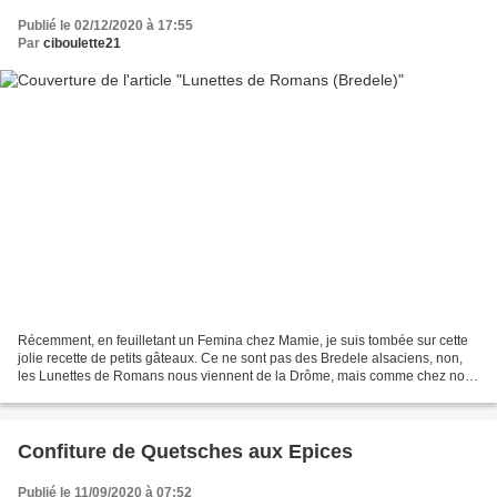
Publié le 02/12/2020 à 17:55
Par
ciboulette21
Récemment, en feuilletant un Femina chez Mamie, je suis tombée sur cette
jolie recette de petits gâteaux. Ce ne sont pas des Bredele alsaciens, non,
les Lunettes de Romans nous viennent de la Drôme, mais comme chez nous
on est pas sectaire et qu'on aime...
Confiture de Quetsches aux Epices
Publié le 11/09/2020 à 07:52