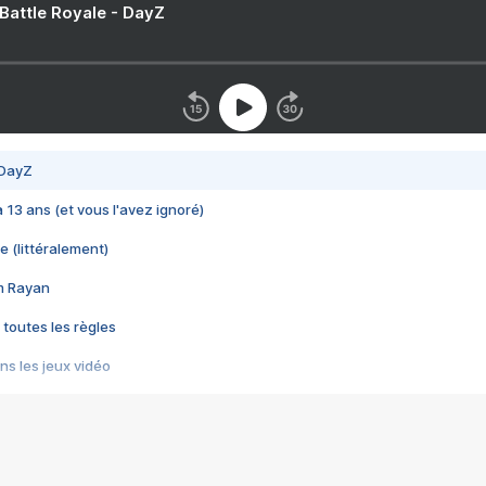
 Battle Royale - DayZ
 DayZ
 a 13 ans (et vous l'avez ignoré)
e (littéralement)
im Rayan
 toutes les règles
s les jeux vidéo
us choquant de Rockstar ? - Le scandale BULLY
e plus moche de Steam
du RÊVE tourne au CAUCHEMAR