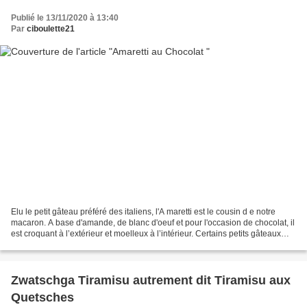
Publié le 13/11/2020 à 13:40
Par
ciboulette21
Elu le petit gâteau préféré des italiens, l'A maretti est le cousin d e notre
macaron. A base d'amande, de blanc d'oeuf et pour l'occasion de chocolat, il
est croquant à l’extérieur et moelleux à l’intérieur. Certains petits gâteaux
sont juste magnifiques...
Zwatschga Tiramisu autrement dit Tiramisu aux
Quetsches