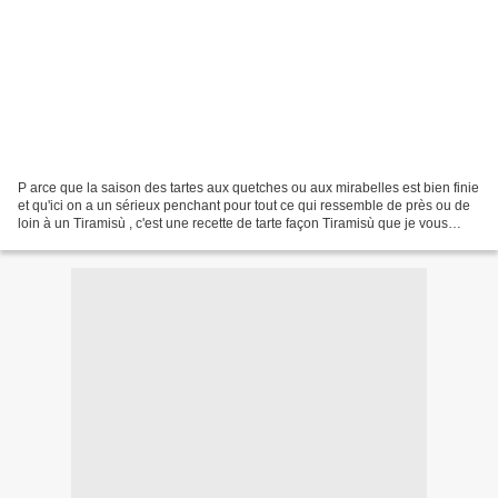
P arce que la saison des tartes aux quetches ou aux mirabelles est bien finie
et qu'ici on a un sérieux penchant pour tout ce qui ressemble de près ou de
loin à un Tiramisù , c'est une recette de tarte façon Tiramisù que je vous
propose là tout de suite....