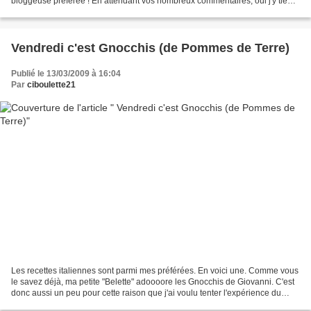
bloggeuse préférée ! En attendant vos nombreux commentaires, oui j'y tiens
... passez un délicieux week-end...
Vendredi c'est Gnocchis (de Pommes de Terre)
Publié le 13/03/2009 à 16:04
Par
ciboulette21
Les recettes italiennes sont parmi mes préférées. En voici une. Comme vous
le savez déjà, ma petite "Belette" adoooore les Gnocchis de Giovanni. C'est
donc aussi un peu pour cette raison que j'ai voulu tenter l'expérience du
Gnocchi "fait maison". Evidemment,...