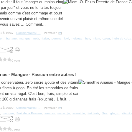
t re-dit : il faut "manger au moins cinq
 par jour" et vous ne le faites toujour
 mais comme c'est dommage et pourt
evenir un vrai plaisir et même une dél
 vous savez ... Comment...
21 à 19:47 -
Commentaires [
…
]
- Permalien [
#
]
ron
,
banane
,
mangue
,
noix
,
fraise
,
pomme
,
kiwi
,
noisette
,
fruit
,
miam
,
cajou
,
huile de colza
0 vote
as - Mangue - Passion entre autres !
o conservateur, zéro sucre ajouté et des vitami
 fibres à gogo. En été les smoothies de fruits
t un vrai régal. C'est bon, frais, simple et sai
 160 g d'ananas frais (épluché) , 1 fruit...
21 à 20:00 -
Commentaires [
…
]
- Permalien [
#
]
,
mangue
,
Fruit de la Passion
,
ananas
,
maracuja
,
smoothie
,
fruit frais
,
fibre
,
glaçon
,
vitamin
0 vote