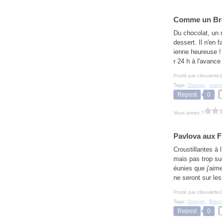
Comme un Bro
Du chocolat, un 
dessert. Il n'en 
ienne heureuse !
r 24 h à l'avance 
Posté par ciboulette
Tags:
Orange
,
mang
Repost
0
Vous aimez ?
Pavlova aux F
Croustillantes à 
mais pas trop su
éunies que j'aim
ne seront sur les
Posté par ciboulette
Tags:
Orange
,
Blanc
Repost
0