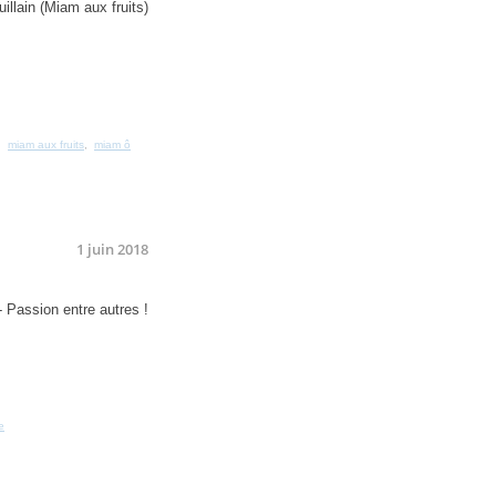
,
miam aux fruits
,
miam ô
1 juin 2018
e