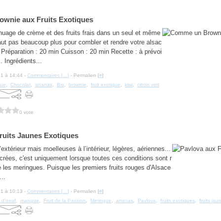
wnie aux Fruits Exotiques
nuage de crème et des fruits frais dans un seul et même
faut pas beaucoup plus pour combler et rendre votre alsac
 Préparation : 20 min Cuisson : 20 min Recette : à prévoi
. Ingrédients...
21 à 14:44 -
Commentaires [
…
]
- Permalien [
#
]
ue
,
Chocolat
,
ananas
,
Bio
,
brownie
,
fruit exotique
,
kiwi
,
citron vert
0 vote
ruits Jaunes Exotiques
l’extérieur mais moelleuses à l’intérieur, légères, aériennes...
crées, c'est uniquement lorsque toutes ces conditions sont r
e les meringues. Puisque les premiers fruits rouges d'Alsace
...
21 à 10:13 -
Commentaires [
…
]
- Permalien [
#
]
 d'oeuf
,
mangue
,
Fruit de la Passion
,
Meringue
,
ananas
,
Pavlova
,
fruits exotiques
,
fruits jau