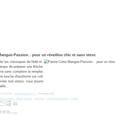
angue-Passion... pour un réveillon chic et sans stess
er les classiques de Noël et
 temps de préparer une Bûche
rra sans complexe la remplac
une touche d'exotisme sur votr
éviter tout stress, vous pourre
ille...
21 à 13:45 -
Commentaires [
…
]
- Permalien [
#
]
Panna cotta
,
crème fraiche
,
mangue
,
Fruit de la Passion
,
Vanille
0 vote