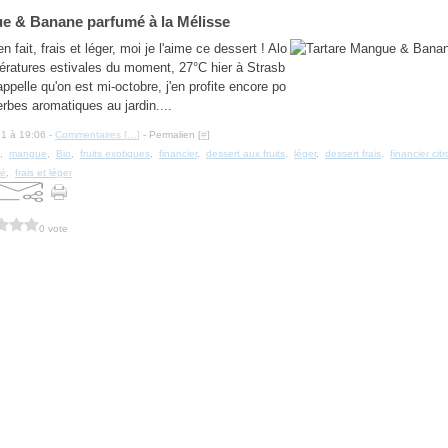
e & Banane parfumé à la Mélisse
en fait, frais et léger, moi je l'aime ce dessert ! Alo
ératures estivales du moment, 27°C hier à Strasb
appelle qu'on est mi-octobre, j'en profite encore po
erbes aromatiques au jardin....
21 à 19:06 -
Commentaires [
…
]
- Permalien [
#
]
,
mangue
,
Bio
,
fruits exotiques
,
financier
,
dessert aux fruits
,
léger
,
dessert frais
,
financier cit
ré
,
frais et léger
0 vote