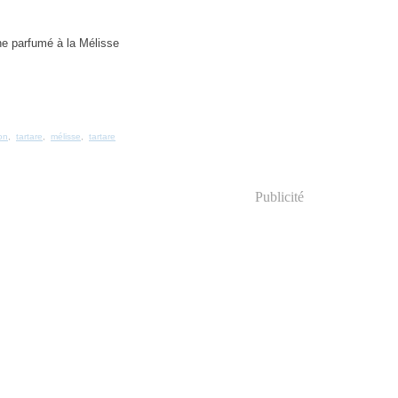
ron
,
tartare
,
mélisse
,
tartare
Publicité