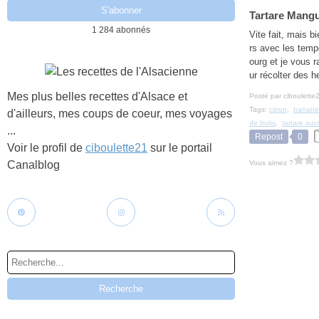
Tartare Mangu
1 284 abonnés
Vite fait, mais bi
rs avec les temp
ourg et je vous r
ur récolter des h
Mes plus belles recettes d'Alsace et
Posté par ciboulette
Tags:
citron
,
banane
d'ailleurs, mes coups de coeur, mes voyages
de fruits
,
tartare suc
...
Repost
0
Voir le profil de
ciboulette21
sur le portail
Vous aimez ?
Canalblog