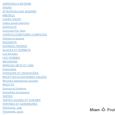
ADRESSES A RETENIR
APERO
ATTENTION CHAT BIZARRE
BREDELE
CAKES SALÉS
Cakes sucrés brioches
CHOCOLAT
Concours Prix Tags
CONFITS CONFITURES COMPOTES
Crèmes et soupes
DESSERTS
ENTREES FROIDES
GLACES ET SORBETS
Les légumes
LES VIANDES
MACARONS
MARIAGE METS ET VINS
Partenaires
POISSONS ET CRUSTACÉES
RECETTES ALSACIENNES SALEES
Recettes alsaciennes sucrées
RISOTTO
Sauces et chutneys
Smoothies et boissons
TARTES
TARTES SALEES ET QUICHES
TARTINES ET SANDWICHES
Thermomix_sale
Miam -Ô- Fruit
Thermomix_sucre