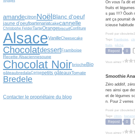
Voyages
On vous l'a dit e
fruits et légumes
s pas !!!? Ôooh
Noël
amande
Blanc d'oeuf
citron
ant ça pourrait d
cannelle
jaune d'oeuf
partenariat
cake
icieuse habitude
Orange
biscuit
Confiture
Tarte
Christophe Felder
Alsace
Posté par ciboulette
Vanille
Cheesecake
Tags:
Framboise
,
cit
fruits
,
pêche
Chocolat
dessert
Framboise
Repost
0
soupe
Recette Alsacienne
Chocolat Noir
Vous aimez ?
Bio
brioche
petits gâteaux
Tomate
gâteau
bredala
Cerise
Smoothie Anan
Bredele
Zéro additif, zér
nes ainsi que des
et de légumes son
Contacter le propriétaire du blog
n. Pour 2 verres :
Posté par ciboulette
Tags:
citron
,
banane
Repost
0
Vous aimez ?