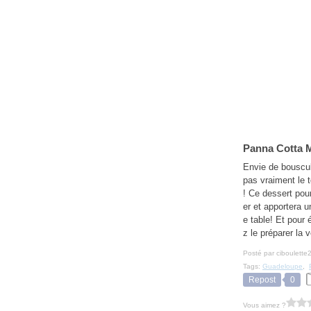
Panna Cotta M
Envie de bouscul
pas vraiment le
! Ce dessert pou
er et apportera 
e table! Et pour 
z le préparer la ve
Posté par ciboulette
Tags:
Guadeloupe
,
Repost
0
Vous aimez ?