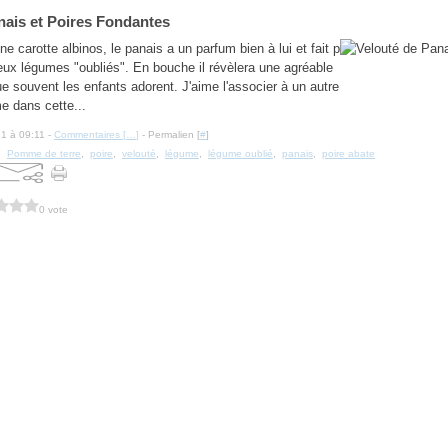
nais et Poires Fondantes
 carotte albinos, le panais a un parfum bien à lui et fait p
eux légumes "oubliés". En bouche il révèlera une agréable
e souvent les enfants adorent. J'aime l'associer à un autre
 dans cette...
21 à 09:11 -
Commentaires [
…
]
- Permalien [
#
]
,
Pomme de terre
,
poire
,
velouté
,
légume
,
légume oublié
,
panais
,
poire abate
0 vote