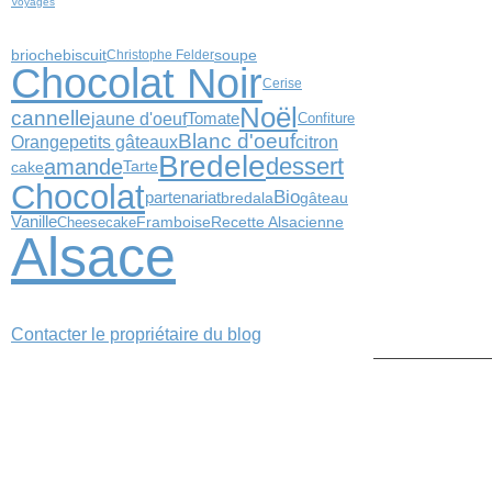
Voyages
biscuit
soupe
brioche
Christophe Felder
Chocolat Noir
Cerise
Noël
cannelle
jaune d'oeuf
Tomate
Confiture
Blanc d'oeuf
petits gâteaux
citron
Orange
Bredele
dessert
amande
cake
Tarte
Chocolat
Bio
partenariat
bredala
gâteau
Vanille
Framboise
Cheesecake
Recette Alsacienne
Alsace
Contacter le propriétaire du blog