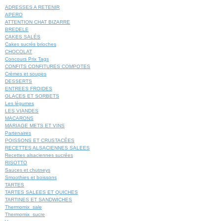
ADRESSES A RETENIR
APERO
ATTENTION CHAT BIZARRE
BREDELE
CAKES SALÉS
Cakes sucrés brioches
CHOCOLAT
Concours Prix Tags
CONFITS CONFITURES COMPOTES
Crèmes et soupes
DESSERTS
ENTREES FROIDES
GLACES ET SORBETS
Les légumes
LES VIANDES
MACARONS
MARIAGE METS ET VINS
Partenaires
POISSONS ET CRUSTACÉES
RECETTES ALSACIENNES SALEES
Recettes alsaciennes sucrées
RISOTTO
Sauces et chutneys
Smoothies et boissons
TARTES
TARTES SALEES ET QUICHES
TARTINES ET SANDWICHES
Thermomix_sale
Thermomix_sucre