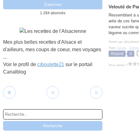
Velouté de Pa
1 284 abonnés
Ressemblant à une
artie de ces fam
saveur sucrée qu
légume ou comme
Mes plus belles recettes d'Alsace et
Posté par ciboulette
Tags:
soupe
,
Crème
d'ailleurs, mes coups de coeur, mes voyages
Repost
0
...
Voir le profil de
ciboulette21
sur le portail
Vous aimez ?
Canalblog