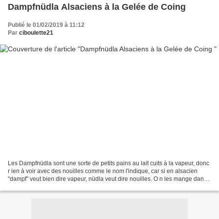
Dampfnüdla Alsaciens à la Gelée de Coing
Publié le 01/02/2019 à 11:12
Par
ciboulette21
Les Dampfnüdla sont une sorte de petits pains au lait cuits à la vapeur, donc
r ien à voir avec des nouilles comme le nom l'indique, car si en alsacien
"dampf" veut bien dire vapeur, nüdla veut dire nouilles. O n les mange dans
tous les cas chauds qu'ils...