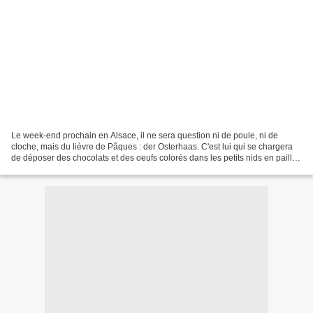
Le week-end prochain en Alsace, il ne sera question ni de poule, ni de
cloche, mais du lièvre de Pâques : der Osterhaas. C'est lui qui se chargera
de déposer des chocolats et des oeufs colorés dans les petits nids en paille
prévus à cet effet, bien dissimulés...