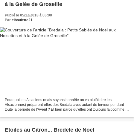
à la Gelée de Groseille
Publié le 05/12/2018 à 06:00
Par
ciboulette21
Pourquoi les Alsaciens (mais soyons honnête on va plutôt dire les
Alsaciennes) préparent-elles des Bredala avec autant de ferveur pendant
toute la période de l'Avent ? Et bien parce qu'elles ont toujours fait comme ça
! En dialecte, le nom de ces petits...
Etoiles au Citron... Bredele de Noël