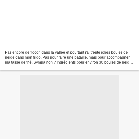
Pas encore de flocon dans la vallée et pourtant j'ai trente jolies boules de
neige dans mon frigo. Pas pour faire une bataille, mais pour accompagner
ma tasse de thé. Sympa non ? Ingrédients pour environ 30 boules de neige :
200 g de chocolat noir 70...