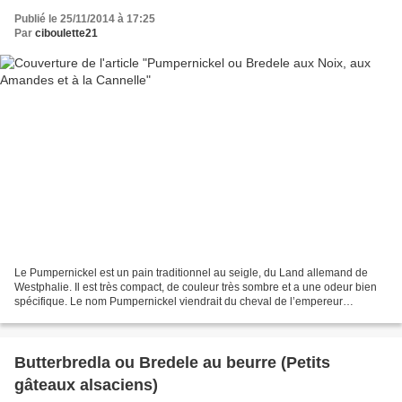
Publié le 25/11/2014 à 17:25
Par
ciboulette21
Le Pumpernickel est un pain traditionnel au seigle, du Land allemand de
Westphalie. Il est très compact, de couleur très sombre et a une odeur bien
spécifique. Le nom Pumpernickel viendrait du cheval de l’empereur
Napoléon, appelé Nickel. La légende dit...
Butterbredla ou Bredele au beurre (Petits
gâteaux alsaciens)