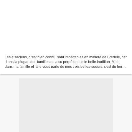
Les alsaciens, c 'est bien connu, sont imbattables en matière de Bredele, car
d ans la plupart des familles on a su perpétuer cette belle tradition. Mais
dans ma famille et là je vous parle de mes trois belles-soeurs, c'est du hors-
concours. Elles arrivent...