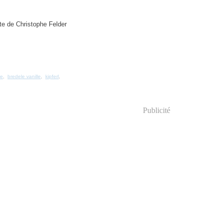
ce
,
bredele vanille
,
kipferl
,
Publicité