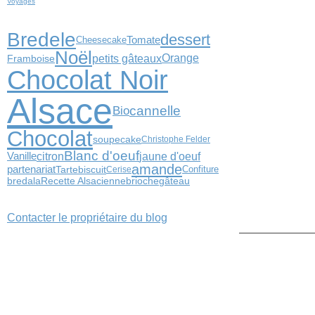
Voyages
Bredele
dessert
Tomate
Cheesecake
Noël
petits gâteaux
Orange
Framboise
Chocolat Noir
Alsace
cannelle
Bio
Chocolat
soupe
cake
Christophe Felder
Blanc d'oeuf
citron
jaune d'oeuf
Vanille
amande
partenariat
biscuit
Confiture
Tarte
Cerise
bredala
Recette Alsacienne
brioche
gâteau
Contacter le propriétaire du blog