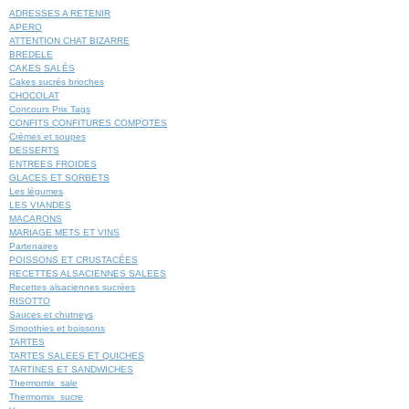
ADRESSES A RETENIR
APERO
ATTENTION CHAT BIZARRE
BREDELE
CAKES SALÉS
Cakes sucrés brioches
CHOCOLAT
Concours Prix Tags
CONFITS CONFITURES COMPOTES
Crèmes et soupes
DESSERTS
ENTREES FROIDES
GLACES ET SORBETS
Les légumes
LES VIANDES
MACARONS
MARIAGE METS ET VINS
Partenaires
POISSONS ET CRUSTACÉES
RECETTES ALSACIENNES SALEES
Recettes alsaciennes sucrées
RISOTTO
Sauces et chutneys
Smoothies et boissons
TARTES
TARTES SALEES ET QUICHES
TARTINES ET SANDWICHES
Thermomix_sale
Thermomix_sucre