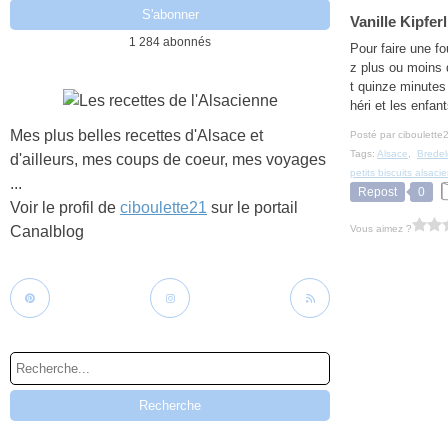
Vanille Kipfer
1 284 abonnés
Pour faire une fo
z plus ou moins 
t quinze minutes
héri et les enfant
Mes plus belles recettes d'Alsace et
Posté par ciboulette
Tags:
Alsace
,
Bredel
d'ailleurs, mes coups de coeur, mes voyages
petits biscuits alsaci
...
Repost
0
Voir le profil de
ciboulette21
sur le portail
Vous aimez ?
Canalblog