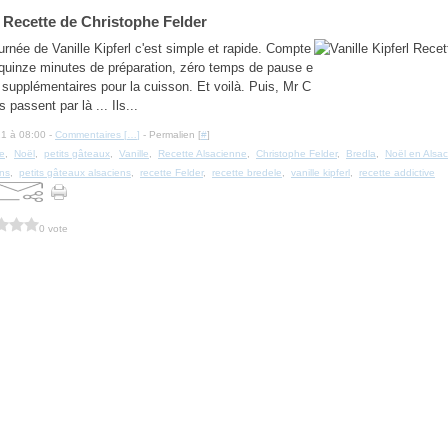
l Recette de Christophe Felder
urnée de Vanille Kipferl c'est simple et rapide. Compte
quinze minutes de préparation, zéro temps de pause e
 supplémentaires pour la cuisson. Et voilà. Puis, Mr C
s passent par là ... Ils...
21 à 08:00 -
Commentaires [
…
]
- Permalien [
#
]
e
,
Noël
,
petits gâteaux
,
Vanille
,
Recette Alsacienne
,
Christophe Felder
,
Bredla
,
Noël en Alsa
ens
,
petits gâteaux alsaciens
,
recette Felder
,
recette bredele
,
vanille kipferl
,
recette addictive
0 vote