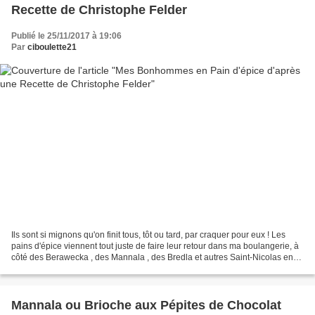
Recette de Christophe Felder
Publié le 25/11/2017 à 19:06
Par
ciboulette21
Ils sont si mignons qu'on finit tous, tôt ou tard, par craquer pour eux ! Les
pains d'épice viennent tout juste de faire leur retour dans ma boulangerie, à
côté des Berawecka , des Mannala , des Bredla et autres Saint-Nicolas en
chocolat. Mais comme nous...
Mannala ou Brioche aux Pépites de Chocolat