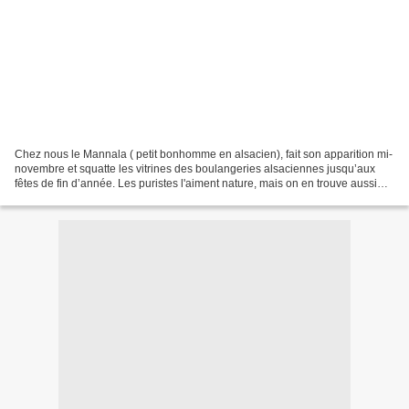
Chez nous le Mannala ( petit bonhomme en alsacien), fait son apparition mi-
novembre et squatte les vitrines des boulangeries alsaciennes jusqu’aux
fêtes de fin d’année. Les puristes l'aiment nature, mais on en trouve aussi
aux pépites de chocolat ou aux...