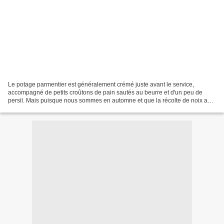
Le potage parmentier est généralement crémé juste avant le service,
accompagné de petits croûtons de pain sautés au beurre et d'un peu de
persil. Mais puisque nous sommes en automne et que la récolte de noix a
été bonne cette année, j'ai opté pour une...