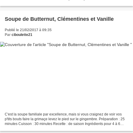
Mon préféré est le "Frittatensuppe"...
Soupe de Butternut, Clémentines et Vanille
Publié le 21/02/2017 à 09:35
Par
ciboulette21
C'est la soupe familiale par excellence, mais si vous craignez de voir vos
p'tits bouts faire la grimaçe levez le pied sur le gingembre. Préparation : 25
minutes Cuisson : 30 minutes Recette : de saison Ingrédients pour 4 à 6
personnes : 1 kg de courge...