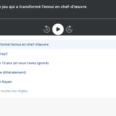
e jeu qui a transformé l’ennui en chef-d’œuvre
nsformé l’ennui en chef-d’œuvre
 DayZ
 a 13 ans (et vous l'avez ignoré)
e (littéralement)
im Rayan
 toutes les règles
s les jeux vidéo
us choquant de Rockstar ? - Le scandale BULLY