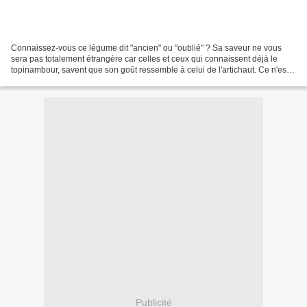
Connaissez-vous ce légume dit "ancien" ou "oublié" ? Sa saveur ne vous
sera pas totalement étrangère car celles et ceux qui connaissent déjà le
topinambour, savent que son goût ressemble à celui de l'artichaut. Ce n'est
donc pas sans raison, que les anglo-saxons...
Publicité