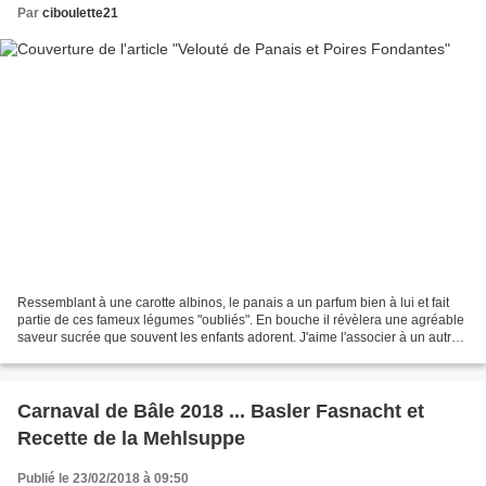
Par
ciboulette21
Ressemblant à une carotte albinos, le panais a un parfum bien à lui et fait
partie de ces fameux légumes "oubliés". En bouche il révèlera une agréable
saveur sucrée que souvent les enfants adorent. J'aime l'associer à un autre
légume ou comme dans cette...
Carnaval de Bâle 2018 ... Basler Fasnacht et
Recette de la Mehlsuppe
Publié le 23/02/2018 à 09:50