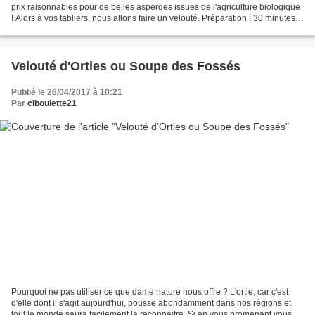
prix raisonnables pour de belles asperges issues de l'agriculture biologique
! Alors à vos tabliers, nous allons faire un velouté. Préparation : 30 minutes
Cuisson : 35 minutes...
Velouté d'Orties ou Soupe des Fossés
Publié le 26/04/2017 à 10:21
Par
ciboulette21
Pourquoi ne pas utiliser ce que dame nature nous offre ? L'ortie, car c'est
d'elle dont il s'agit aujourd'hui, pousse abondamment dans nos régions et
tout le monde saura facilement la reconnaitre. Si en vous promenant vous