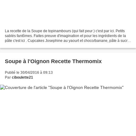
La recette de la Soupe de topinambours (qui fait peur ) c'est par ici. Petits
sablés fantômes. Faites preuve d'imagination et pour les ingrédients de la
pâte c'est ici . Cupcakes Josephine au yaourt et choco/banane, pâte à sucre
et chocolat noir.
Soupe à l'Oignon Recette Thermomix
Publié le 30/04/2016 à 09:13
Par
ciboulette21