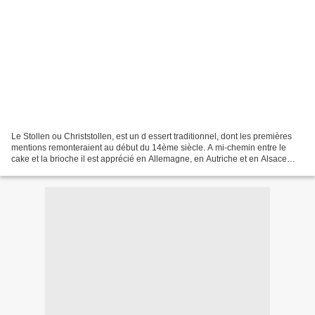
Le Stollen ou Christstollen, est un d essert traditionnel, dont les premières
mentions remonteraient au début du 14ème siècle. A mi-chemin entre le
cake et la brioche il est apprécié en Allemagne, en Autriche et en Alsace
pendant toute la période de l'Avent,...