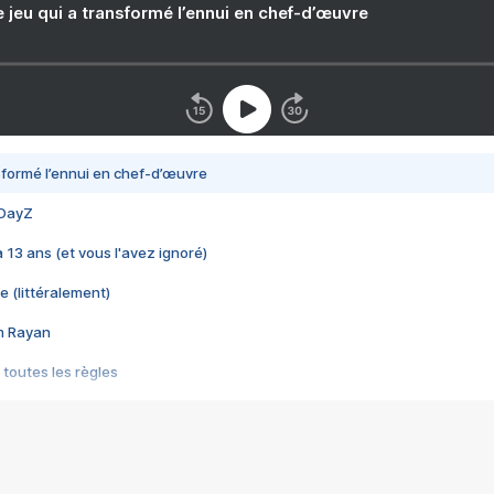
e jeu qui a transformé l’ennui en chef-d’œuvre
nsformé l’ennui en chef-d’œuvre
 DayZ
 a 13 ans (et vous l'avez ignoré)
e (littéralement)
im Rayan
 toutes les règles
s les jeux vidéo
us choquant de Rockstar ? - Le scandale BULLY
e plus moche de Steam