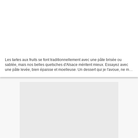
Les tartes aux fruits se font traditionnellement avec une pâte brisée ou
sablée, mais nos belles quetsches d'Alsace méritent mieux. Essayez avec
une pâte levée, bien épaisse et moelleuse. Un dessert qui je l'avoue, ne me
laisse pas indifférente :) Préparation...