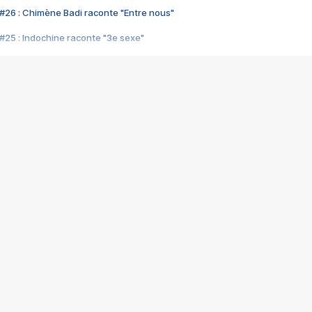
#26 : Chimène Badi raconte "Entre nous"
#25 : Indochine raconte "3e sexe"
#24 : Zaho raconte "C'est chelou"
#23 : Patrick Bruel raconte "Au café des délices"
#22 : Kyo raconte "Le chemin"
#21 : Nolwenn Leroy raconte "Cassé"
#20 : Patrick Hernandez raconte "Born to be alive"
#19 : Lorie raconte "Près de moi"
#18 : Michael Jones raconte "A nos actes manqués" (avec Jean-Jacque
#17 : Khaled raconte "Aïcha"
#16 : Corneille raconte "Parce qu'on vient de loin"
#15 : Indochine raconte "L'aventurier"