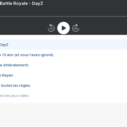
 Battle Royale - DayZ
 DayZ
 a 13 ans (et vous l'avez ignoré)
e (littéralement)
im Rayan
 toutes les règles
s les jeux vidéo
us choquant de Rockstar ? - Le scandale BULLY
e plus moche de Steam
du RÊVE tourne au CAUCHEMAR