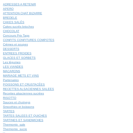
ADRESSES A RETENIR
APERO
ATTENTION CHAT BIZARRE
BREDELE
CAKES SALÉS
Cakes sucrés brioches
CHOCOLAT
Concours Prix Tags
CONFITS CONFITURES COMPOTES
Crèmes et soupes
DESSERTS
ENTREES FROIDES
GLACES ET SORBETS
Les légumes
LES VIANDES
MACARONS
MARIAGE METS ET VINS
Partenaires
POISSONS ET CRUSTACÉES
RECETTES ALSACIENNES SALEES
Recettes alsaciennes sucrées
RISOTTO
Sauces et chutneys
Smoothies et boissons
TARTES
TARTES SALEES ET QUICHES
TARTINES ET SANDWICHES
Thermomix_sale
Thermomix_sucre