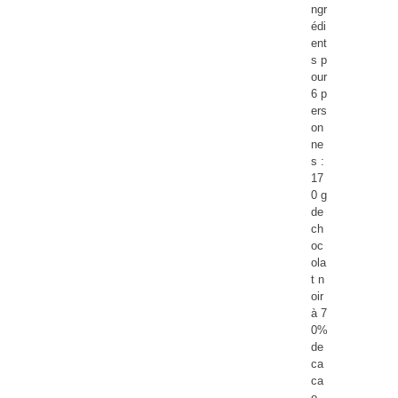
ngr
édi
ent
s p
our
6 p
ers
on
ne
s :
17
0 g
de
ch
oc
ola
t n
oir
à 7
0%
de
ca
ca
o...