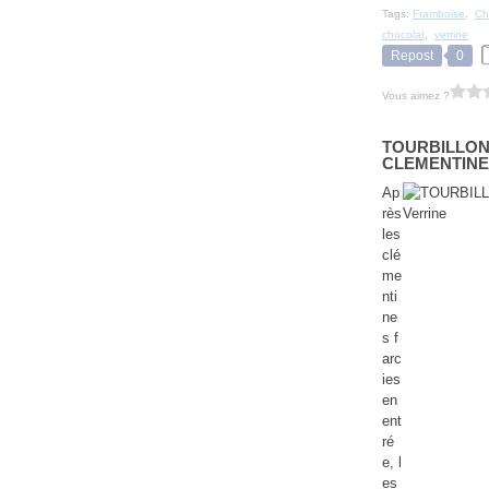
Tags:
Framboise
,
Ch
chocolat
,
verrine
Repost
0
Vous aimez ?
TOURBILLON 
CLEMENTINE 
Ap
rès
les
clé
me
nti
ne
s f
arc
ies
en
ent
ré
e, l
es