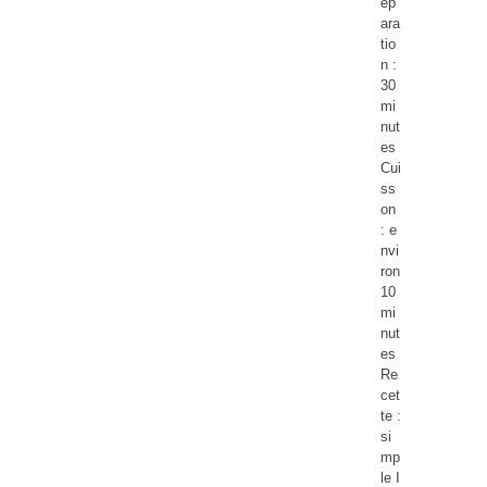
ép
ara
tio
n :
30
mi
nut
es
Cui
ss
on
: e
nvi
ron
10
mi
nut
es
Re
cet
te :
si
mp
le I