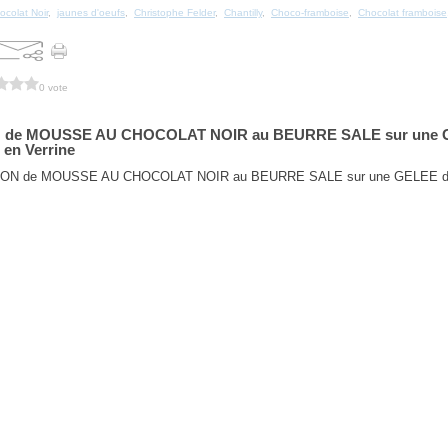
ocolat Noir
,
jaunes d'oeufs
,
Christophe Felder
,
Chantilly
,
Choco-framboise
,
Chocolat framboise
0 vote
de MOUSSE AU CHOCOLAT NOIR au BEURRE SALE sur une 
en Verrine