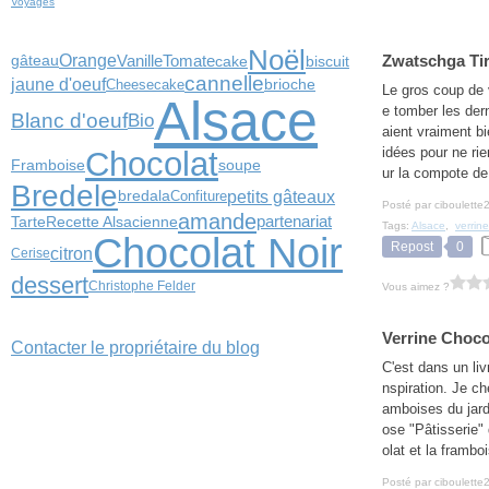
Voyages
Noël
Orange
Tomate
Zwatschga Tir
Vanille
cake
biscuit
gâteau
cannelle
jaune d'oeuf
Cheesecake
brioche
Le gros coup de v
Alsace
e tomber les der
Blanc d'oeuf
Bio
aient vraiment bi
idées pour ne rie
Chocolat
Framboise
soupe
ur la compote de 
Bredele
petits gâteaux
Confiture
bredala
Posté par ciboulette
amande
partenariat
Tarte
Recette Alsacienne
Tags:
Alsace
,
verrine
Chocolat Noir
Repost
0
citron
Cerise
dessert
Christophe Felder
Vous aimez ?
Verrine Choco
Contacter le propriétaire du blog
C'est dans un liv
nspiration. Je ch
amboises du jard
ose "Pâtisserie" 
olat et la framboi
Posté par ciboulette