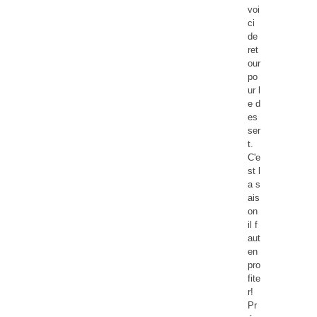
voi
ci
de
ret
our
po
ur l
e d
es
ser
t.
C'e
st l
a s
ais
on
il f
aut
en
pro
fite
r!
Pr