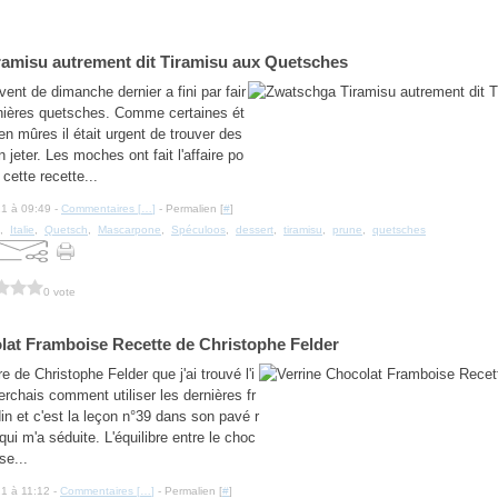
amisu autrement dit Tiramisu aux Quetsches
ent de dimanche dernier a fini par fair
nières quetsches. Comme certaines ét
en mûres il était urgent de trouver des
n jeter. Les moches ont fait l'affaire po
cette recette...
21 à 09:49 -
Commentaires [
…
]
- Permalien [
#
]
,
Italie
,
Quetsch
,
Mascarpone
,
Spéculoos
,
dessert
,
tiramisu
,
prune
,
quetsches
0 vote
lat Framboise Recette de Christophe Felder
re de Christophe Felder que j'ai trouvé l'i
erchais comment utiliser les dernières fr
in et c'est la leçon n°39 dans son pavé r
qui m'a séduite. L'équilibre entre le choc
se...
21 à 11:12 -
Commentaires [
…
]
- Permalien [
#
]