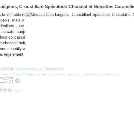
iégeois, Croustillant Spéculoos-Chocolat et Noisettes Caraméli
 la véritable re
égeois, mais pl
déalisée : une
 au café, saup
loos concassé
e chocolat noir,
me chantilly a
ès légèrement
21 à 20:39 -
Commentaires [
…
]
- Permalien [
#
]
c d'oeuf
,
Café
,
Chantilly
,
verrine
,
Mascarpone
,
noisette
,
café liégeois
,
mousse café
0 vote