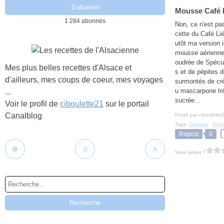
Mousse Café L
1 284 abonnés
Non, ce n'est pas
cette du Café Li
utôt ma version i
mousse aérienne
oudrée de Spécu
Mes plus belles recettes d'Alsace et
s et de pépites d
d'ailleurs, mes coups de coeur, mes voyages
surmontés de crè
u mascarpone tr
...
sucrée...
Voir le profil de
ciboulette21
sur le portail
Canalblog
Posté par ciboulette
Tags:
Caramel
,
Blan
Repost
0
Vous aimez ?