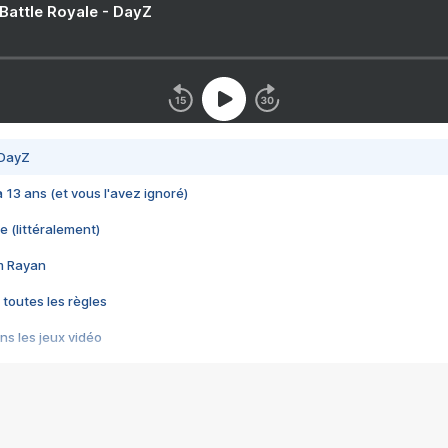
 Battle Royale - DayZ
 DayZ
 a 13 ans (et vous l'avez ignoré)
e (littéralement)
im Rayan
 toutes les règles
s les jeux vidéo
us choquant de Rockstar ? - Le scandale BULLY
e plus moche de Steam
du RÊVE tourne au CAUCHEMAR