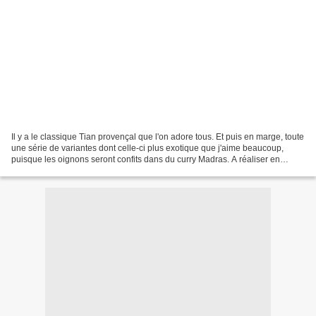
Il y a le classique Tian provençal que l'on adore tous. Et puis en marge, toute
une série de variantes dont celle-ci plus exotique que j'aime beaucoup,
puisque les oignons seront confits dans du curry Madras. A réaliser en
toutes saisons, été comme hiver,...