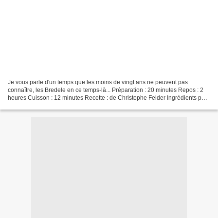
Je vous parle d'un temps que les moins de vingt ans ne peuvent pas
connaître, les Bredele en ce temps-là... Préparation : 20 minutes Repos : 2
heures Cuisson : 12 minutes Recette : de Christophe Felder Ingrédients pour
50 Bredele environ : le zeste d'1/4...