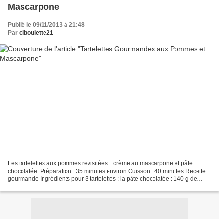
Mascarpone
Publié le 09/11/2013 à 21:48
Par
ciboulette21
Les tartelettes aux pommes revisitées... crème au mascarpone et pâte
chocolatée. Préparation : 35 minutes environ Cuisson : 40 minutes Recette :
gourmande Ingrédients pour 3 tartelettes : la pâte chocolatée : 140 g de
farine, 15 g de cacao amer en poudre,...