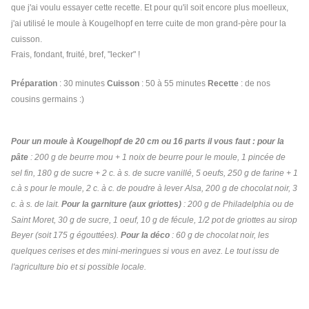
que j'ai voulu essayer cette recette. Et pour qu'il soit encore plus moelleux,
j'ai utilisé le moule à Kougelhopf en terre cuite de mon grand-père pour la
cuisson.
Frais, fondant, fruité, bref, "lecker" !
Préparation
: 30 minutes
Cuisson
: 50 à 55 minutes
Recette
: de nos
cousins germains :)
Pour un moule à Kougelhopf de 20 cm ou 16 parts il vous faut : pour la
pâte
: 200 g de beurre mou + 1 noix de beurre pour le moule, 1 pincée de
sel fin, 180 g de sucre + 2 c. à s. de sucre vanillé, 5 oeufs, 250 g de farine + 1
c.à s pour le moule, 2 c. à c. de poudre à lever Alsa, 200 g de chocolat noir, 3
c. à s. de lait.
Pour la garniture (aux griottes)
: 200 g de Philadelphia ou de
Saint Moret, 30 g de sucre, 1 oeuf, 10 g de fécule, 1/2 pot de griottes au sirop
Beyer (soit 175 g égouttées).
Pour la déco
: 60 g de chocolat noir, les
quelques cerises et des mini-meringues si vous en avez. Le tout issu de
l'agriculture bio et si possible locale.