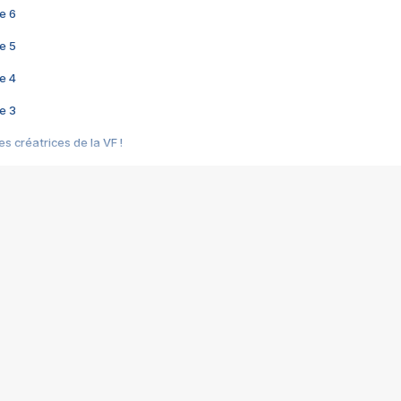
e 6
e 5
e 4
e 3
s créatrices de la VF !
e 2
e 1
e Mektoub My Love arrive enfin ! Rencontre avec Shaïn Boumedine et Sal
i : après Toni en famille
elle réalise le bouleversant Dites lui que je l'aime
ais ! Rencontre autour de Vie privée de Rebecca Zlotowski
 de Marguerite, Grave... Rencontre avec Ella Rumpf
 Les Rêveurs, un film intime sur la santé mentale