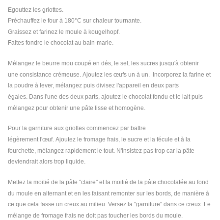
Egouttez les griottes.
Préchauffez le four à 180°C sur chaleur tournante.
Graissez et farinez le moule à kougelhopf.
Faites fondre le chocolat au bain-marie.
Mélangez le beurre mou coupé en dés, le sel, les sucres jusqu'à obtenir
une consistance crémeuse. Ajoutez les œufs un à un. Incorporez la farine et
la poudre à lever, mélangez puis divisez l'appareil en deux parts
égales. Dans l'une des deux parts, ajoutez le chocolat fondu et le lait puis
mélangez pour obtenir une pâte lisse et homogène.
Pour la garniture aux griottes commencez par battre
légèrement l'œuf. Ajoutez le fromage frais, le sucre et la fécule et à la
fourchette, mélangez rapidement le tout. N'insistez pas trop car la pâte
deviendrait alors trop liquide.
Mettez la moitié de la pâte "claire" et la moitié de la pâte chocolatée au fond
du moule en alternant et en les faisant remonter sur les bords, de manière à
ce que cela fasse un creux au milieu. Versez la "garniture" dans ce creux. Le
mélange de fromage frais ne doit pas toucher les bords du moule.