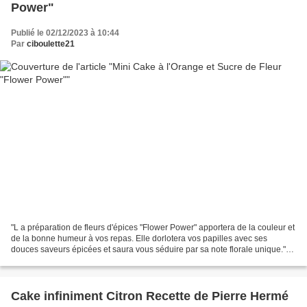
Power"
Publié le 02/12/2023 à 10:44
Par
ciboulette21
"L a préparation de fleurs d'épices "Flower Power" apportera de la couleur et
de la bonne humeur à vos repas. Elle dorlotera vos papilles avec ses
douces saveurs épicées et saura vous séduire par sa note florale unique."
Voilà ce que l'on vous promet...
Cake infiniment Citron Recette de Pierre Hermé