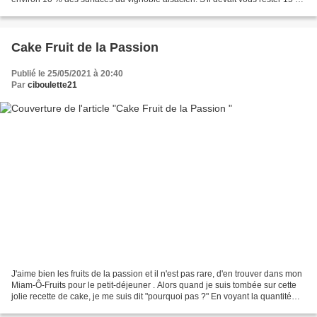
de Pinot Noir ou...
Cake Fruit de la Passion
Publié le 25/05/2021 à 20:40
Par
ciboulette21
J'aime bien les fruits de la passion et il n'est pas rare, d'en trouver dans mon
Miam-Ô-Fruits pour le petit-déjeuner . Alors quand je suis tombée sur cette
jolie recette de cake, je me suis dit "pourquoi pas ?" En voyant la quantité
importante d'huile...