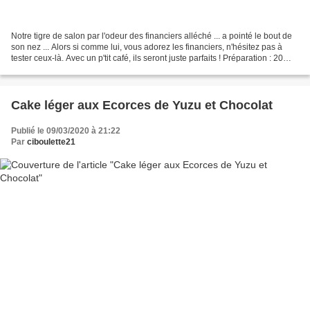
Notre tigre de salon par l'odeur des financiers alléché ... a pointé le bout de
son nez ... Alors si comme lui, vous adorez les financiers, n'hésitez pas à
tester ceux-là. Avec un p'tit café, ils seront juste parfaits ! Préparation : 20
minutes Cuisson...
Cake léger aux Ecorces de Yuzu et Chocolat
Publié le 09/03/2020 à 21:22
Par
ciboulette21