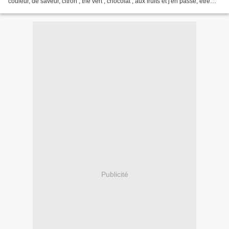
couleur, de saveur, citron , thé vert , chocolat , aux fruits et j'en passe, être
sucrés et même parfois...
Publicité