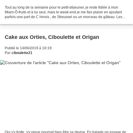
Tout au long de la semaine pour le petit-déjeuner, je reste fidèle à mon
Miam-Ô-fruits et à lui seul, mais le week-end je me fais plaisir en ajoutant
parfois une part de C hinois , de Streussel ou un morceau de gâteau. Les
jolis petits cakes dont je vous...
Cake aux Orties, Ciboulette et Origan
Publié le 14/06/2019 à 10:19
Par
ciboulette21
Qui s'y frotte, s'y pique pourrait bien être sa devise. En balade on essaye de