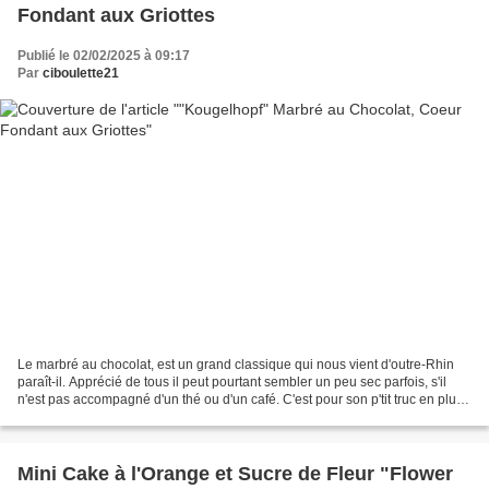
Fondant aux Griottes
Publié le 02/02/2025 à 09:17
Par
ciboulette21
Le marbré au chocolat, est un grand classique qui nous vient d'outre-Rhin
paraît-il. Apprécié de tous il peut pourtant sembler un peu sec parfois, s'il
n'est pas accompagné d'un thé ou d'un café. C'est pour son p'tit truc en plus,
son coeur façon cheesecake...
Mini Cake à l'Orange et Sucre de Fleur "Flower