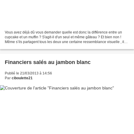
Vous avez déjà dû vous demander quelle est donc la différence entre un
cupcake et un muffin ? S'agit-il d'un seul et même gâteau ? Et bien non !
Même s’ils partagent tous les deux une certaine ressemblance visuelle , ils
ont chacun leurs particularités....
Financiers salés au jambon blanc
Publié le 21/03/2013 à 14:56
Par
ciboulette21