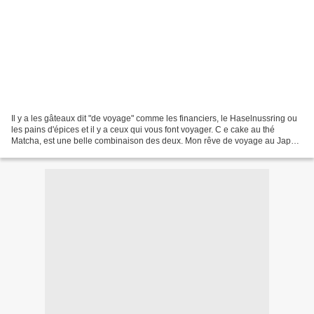
Il y a les gâteaux dit "de voyage" comme les financiers, le Haselnussring ou
les pains d'épices et il y a ceux qui vous font voyager. C e cake au thé
Matcha, est une belle combinaison des deux. Mon rêve de voyage au Japon
étant pour le moment reporté...