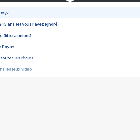
 DayZ
 a 13 ans (et vous l'avez ignoré)
e (littéralement)
im Rayan
 toutes les règles
s les jeux vidéo
us choquant de Rockstar ? - Le scandale BULLY
e plus moche de Steam
du RÊVE tourne au CAUCHEMAR
pendant 8 heures
it… à tort
umiliés par un jeu vidéo