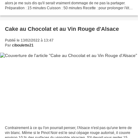
alors je me suis dis qu'il serait vraiment dommage de ne pas la partager.
Préparation : 15 minutes Cuisson : 50 minutes Recette : pour prolonger l'été
Pour le crumble : 50 g de...
Cake au Chocolat et au Vin Rouge d'Alsace
Publié le 13/02/2022 à 13:47
Par
ciboulette21
Contrairement à ce qu l'on pourrait penser, l'Alsace n'est pas qu'une terre de
vin blanc. Même si le Pinot Noir est le seul cépage rouge autorisé, il couvre
environ 10 % des surfaces du vignoble alsacien. S'il devait vous rester 15 cl