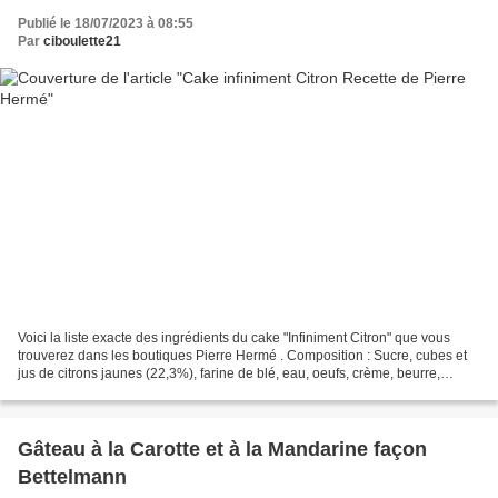
Publié le 18/07/2023 à 08:55
Par
ciboulette21
Voici la liste exacte des ingrédients du cake "Infiniment Citron" que vous
trouverez dans les boutiques Pierre Hermé . Composition : Sucre, cubes et
jus de citrons jaunes (22,3%), farine de blé, eau, oeufs, crème, beurre,
nappage (sucre, eau, sirop de...
Gâteau à la Carotte et à la Mandarine façon
Bettelmann