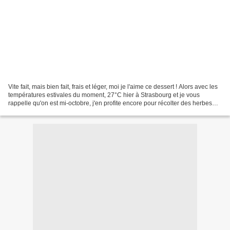
Vite fait, mais bien fait, frais et léger, moi je l'aime ce dessert ! Alors avec les
températures estivales du moment, 27°C hier à Strasbourg et je vous
rappelle qu'on est mi-octobre, j'en profite encore pour récolter des herbes
aromatiques au jardin....