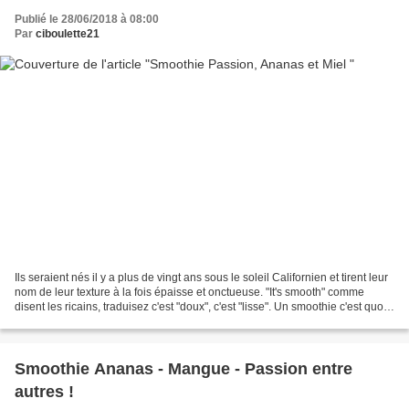
Publié le 28/06/2018 à 08:00
Par
ciboulette21
Ils seraient nés il y a plus de vingt ans sous le soleil Californien et tirent leur
nom de leur texture à la fois épaisse et onctueuse. "It's smooth" comme
disent les ricains, traduisez c'est "doux", c'est "lisse". Un smoothie c'est quoi
? C'est des fruits...
Smoothie Ananas - Mangue - Passion entre
autres !