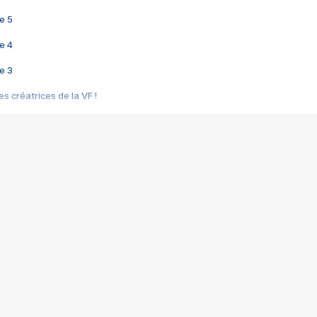
e 5
e 4
e 3
s créatrices de la VF !
e 2
e 1
e Mektoub My Love arrive enfin ! Rencontre avec Shaïn Boumedine et Sal
i : après Toni en famille
elle réalise le bouleversant Dites lui que je l'aime
ais ! Rencontre autour de Vie privée de Rebecca Zlotowski
 de Marguerite, Grave... Rencontre avec Ella Rumpf
 Les Rêveurs, un film intime sur la santé mentale