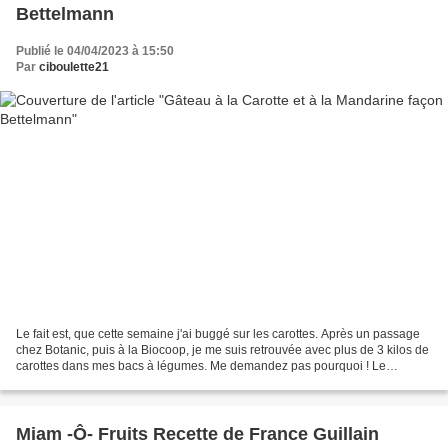
Bettelmann
Publié le 04/04/2023 à 15:50
Par
ciboulette21
Le fait est, que cette semaine j'ai buggé sur les carottes. Après un passage
chez Botanic, puis à la Biocoop, je me suis retrouvée avec plus de 3 kilos de
carottes dans mes bacs à légumes. Me demandez pas pourquoi ! Le
printemps ... sûrement, ou ces lapins...
Miam -Ô- Fruits Recette de France Guillain