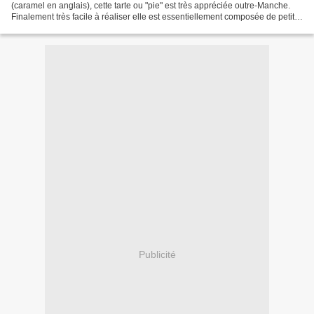
(caramel en anglais), cette tarte ou "pie" est très appréciée outre-Manche.
Finalement très facile à réaliser elle est essentiellement composée de petits
beurres et/ou de spéculoos,...
Publicité