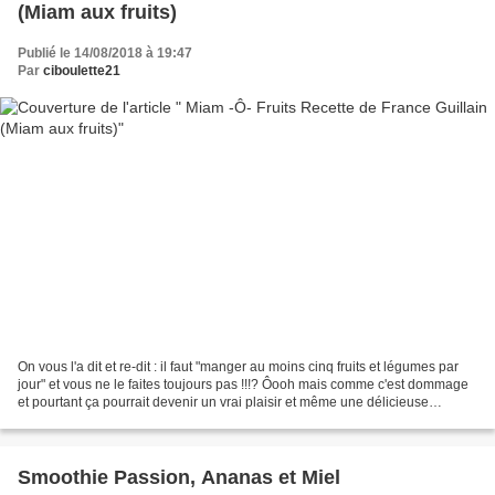
(Miam aux fruits)
Publié le 14/08/2018 à 19:47
Par
ciboulette21
On vous l'a dit et re-dit : il faut "manger au moins cinq fruits et légumes par
jour" et vous ne le faites toujours pas !!!? Ôooh mais comme c'est dommage
et pourtant ça pourrait devenir un vrai plaisir et même une délicieuse
habitude vous savez ... Comment...
Smoothie Passion, Ananas et Miel