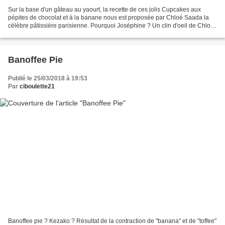
Sur la base d'un gâteau au yaourt, la recette de ces jolis Cupcakes aux
pépites de chocolat et à la banane nous est proposée par Chloé Saada la
célèbre pâtissière parisienne. Pourquoi Joséphine ? Un clin d'oeil de Chloé
à Joséphine Baker. Cupcake cupcake...
Banoffee Pie
Publié le 25/03/2018 à 19:53
Par
ciboulette21
Banoffee pie ? Kezako ? Résultat de la contraction de "banana" et de "toffee"