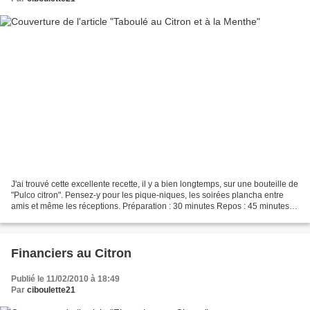
J'ai trouvé cette excellente recette, il y a bien longtemps, sur une bouteille de
"Pulco citron". Pensez-y pour les pique-niques, les soirées plancha entre
amis et même les réceptions. Préparation : 30 minutes Repos : 45 minutes
Cuisson : sans Recette...
Financiers au Citron
Publié le 11/02/2010 à 18:49
Par
ciboulette21