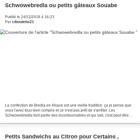
Schwowebredla ou petits gâteaux Souabe
Publié le 24/12/2018 à 16:23
Par
ciboulette21
La confection de Bredla en Alsace est une vieille tradition, ça je pense que
vous l'avez tous bien compris et ce n'est pas prêt de s'arrêter. Les
Schwowebredla font partie des incontournables et qui sait, c'est peut-être
bien par eux, qu'il y a très très...
Petits Sandwichs au Citron pour Certains ,