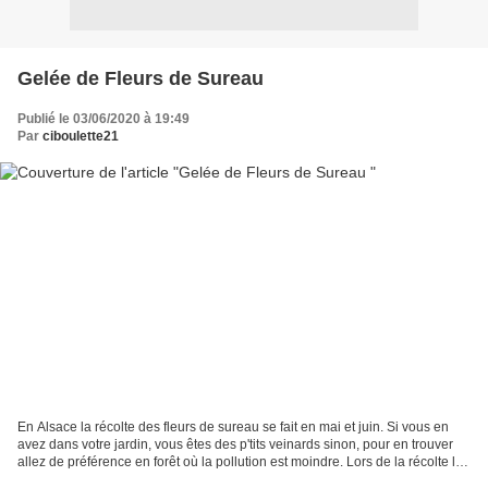
Gelée de Fleurs de Sureau
Publié le 03/06/2020 à 19:49
Par
ciboulette21
En Alsace la récolte des fleurs de sureau se fait en mai et juin. Si vous en
avez dans votre jardin, vous êtes des p'tits veinards sinon, pour en trouver
allez de préférence en forêt où la pollution est moindre. Lors de la récolte les
fleurs doivent être...