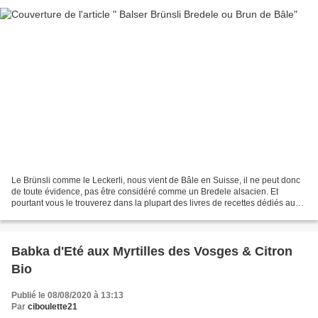
Le Brünsli comme le Leckerli, nous vient de Bâle en Suisse, il ne peut donc
de toute évidence, pas être considéré comme un Bredele alsacien. Et
pourtant vous le trouverez dans la plupart des livres de recettes dédiés aux
petits gâteaux "made in chez nous"....
Babka d'Eté aux Myrtilles des Vosges & Citron
Bio
Publié le 08/08/2020 à 13:13
Par
ciboulette21