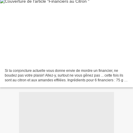
Si la conjoncture actuelle vous donne envie de mordre un financier, ne
boudez pas votre plaisir! Allez-y, surtout ne vous gênez pas ... cette fois ils
sont au citron et aux amandes effilées. Ingrédients pour 6 financiers : 75 g de
beurre , 25 g de farine,...