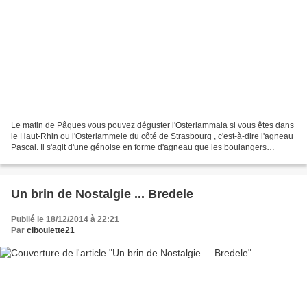
Le matin de Pâques vous pouvez déguster l'Osterlammala si vous êtes dans
le Haut-Rhin ou l'Osterlammele du côté de Strasbourg , c'est-à-dire l'agneau
Pascal. Il s'agit d'une génoise en forme d'agneau que les boulangers
alsaciens font traditionnellement...
Un brin de Nostalgie ... Bredele
Publié le 18/12/2014 à 22:21
Par
ciboulette21