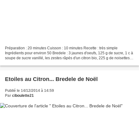
Préparation : 20 minutes Cuisson : 10 minutes Recette : très simple
Ingrédients pour environ 50 Bredele : 3 jaunes d'oeufs, 125 g de sucre, 1 c à
soupe de sucre vanillé, les zestes râpés d'un citron bio, 225 g de noisettes
moulues, 1/2 c à café de levure...
Etoiles au Citron... Bredele de Noël
Publié le 14/12/2014 à 14:59
Par
ciboulette21