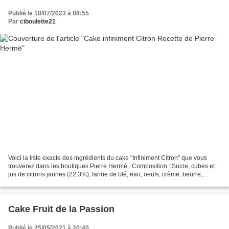
Publié le 18/07/2023 à 08:55
Par
ciboulette21
Voici la liste exacte des ingrédients du cake "Infiniment Citron" que vous
trouverez dans les boutiques Pierre Hermé . Composition : Sucre, cubes et
jus de citrons jaunes (22,3%), farine de blé, eau, oeufs, crème, beurre,
nappage (sucre, eau, sirop de...
Cake Fruit de la Passion
Publié le 25/05/2021 à 20:40