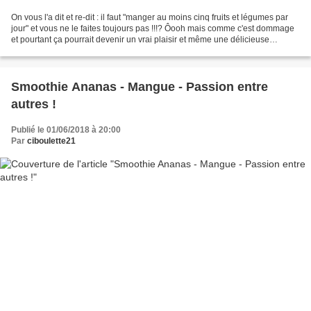
On vous l'a dit et re-dit : il faut "manger au moins cinq fruits et légumes par
jour" et vous ne le faites toujours pas !!!? Ôooh mais comme c'est dommage
et pourtant ça pourrait devenir un vrai plaisir et même une délicieuse
habitude vous savez ... Comment...
Smoothie Ananas - Mangue - Passion entre
autres !
Publié le 01/06/2018 à 20:00
Par
ciboulette21