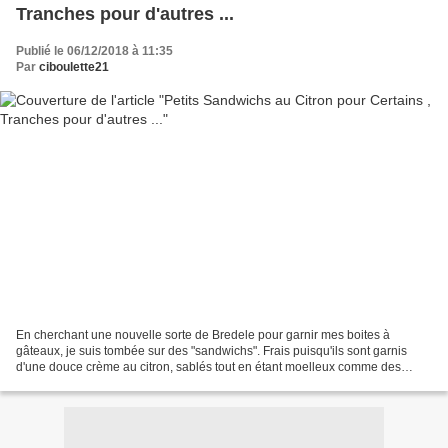
Tranches pour d'autres ...
Publié le 06/12/2018 à 11:35
Par
ciboulette21
En cherchant une nouvelle sorte de Bredele pour garnir mes boites à
gâteaux, je suis tombée sur des "sandwichs". Frais puisqu'ils sont garnis
d'une douce crème au citron, sablés tout en étant moelleux comme des
petits sandwichs. Notez que j'ai comme à...