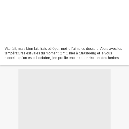
Vite fait, mais bien fait, frais et léger, moi je l'aime ce dessert ! Alors avec les
températures estivales du moment, 27°C hier à Strasbourg et je vous
rappelle qu'on est mi-octobre, j'en profite encore pour récolter des herbes
aromatiques au jardin....