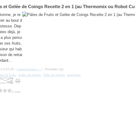
ts et Gelée de Coings Recette 2 en 1 (au Thermomix ou Robot Cu
tomne, je re
ier au bout d
istesse. Dep
ées déjà, je
y a plus perso
r ses fruits,
sieur qui hab
ison de retrai
dant...
21 à 07:30 -
Commentaires [
…
]
- Permalien [
#
]
te de fruits
,
gelée de coings
,
Pâte de coings
,
Agar Agar
0 vote