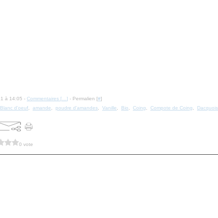
21 à 14:05 -
Commentaires [
…
]
- Permalien [
#
]
Blanc d'oeuf
,
amande
,
poudre d'amandes
,
Vanille
,
Bio
,
Coing
,
Compote de Coing
,
Dacquoi
0 vote