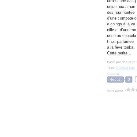
urd'hui une dacq
uoise aux aman
des, surmontée
d’une compote d
e coings à la va
nille et d’une mo
usse au chocola
t noir parfumée
à la fève tonka.
Cette petite...
Posté par ciboulette
Tags:
Chocolat Noir
,
chocolat
Repost
0
Vous aimez ?