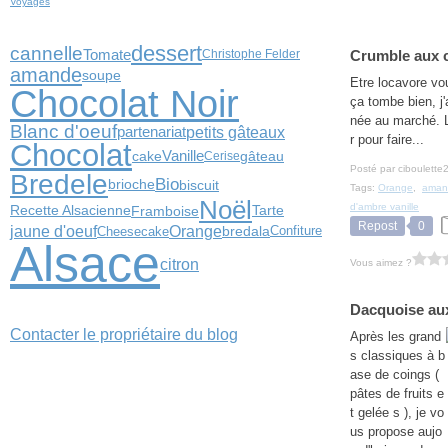
Voyages
dessert
cannelle
Tomate
Christophe Felder
Crumble aux 
amande
soupe
Etre locavore vou
Chocolat Noir
ça tombe bien, j'
née au marché. Le
Blanc d'oeuf
petits gâteaux
partenariat
r pour faire...
Chocolat
cake
Vanille
gâteau
Cerise
Posté par ciboulette
Bredele
Bio
biscuit
brioche
Tags:
Orange
,
aman
Noël
d'ambre vanille
Framboise
Recette Alsacienne
Tarte
Repost
0
jaune d'oeuf
Orange
Confiture
Cheesecake
bredala
Alsace
citron
Vous aimez ?
Dacquoise aux
Contacter le propriétaire du blog
Après les grand
s classiques à b
ase de coings (
pâtes de fruits e
t gelée s ), je vo
us propose aujo