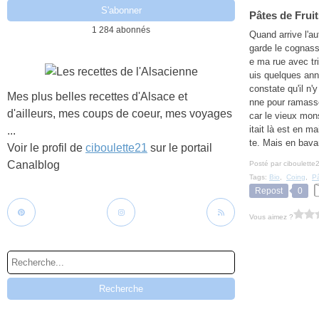
Pâtes de Frui
1 284 abonnés
Quand arrive l'au
garde le cognass
e ma rue avec tr
uis quelques ann
constate qu'il n'
Mes plus belles recettes d'Alsace et
nne pour ramasse
d'ailleurs, mes coups de coeur, mes voyages
car le vieux mon
itait là est en ma
...
te. Mais en bavar
Voir le profil de
ciboulette21
sur le portail
Canalblog
Posté par ciboulette
Tags:
Bio
,
Coing
,
Pâ
Repost
0
Vous aimez ?