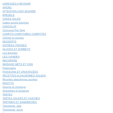
ADRESSES A RETENIR
APERO
ATTENTION CHAT BIZARRE
BREDELE
CAKES SALÉS
Cakes sucrés brioches
CHOCOLAT
Concours Prix Tags
CONFITS CONFITURES COMPOTES
Crèmes et soupes
DESSERTS
ENTREES FROIDES
GLACES ET SORBETS
Les légumes
LES VIANDES
MACARONS
MARIAGE METS ET VINS
Partenaires
POISSONS ET CRUSTACÉES
RECETTES ALSACIENNES SALEES
Recettes alsaciennes sucrées
RISOTTO
Sauces et chutneys
Smoothies et boissons
TARTES
TARTES SALEES ET QUICHES
TARTINES ET SANDWICHES
Thermomix_sale
Thermomix_sucre