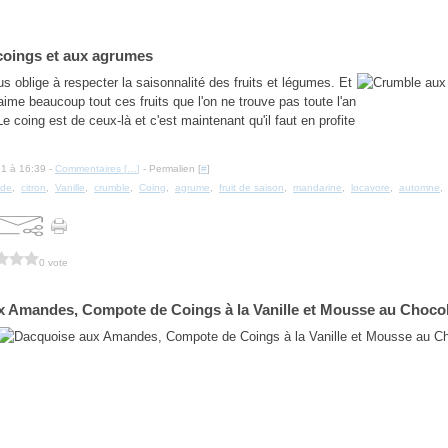
coings et aux agrumes
s oblige à respecter la saisonnalité des fruits et légumes. Et
aime beaucoup tout ces fruits que l'on ne trouve pas toute l'an
 coing est de ceux-là et c'est maintenant qu'il faut en profite
21 à 16:39 -
Commentaires [
…
]
- Permalien [
#
]
de
,
citron
,
Vanille
,
crumble
,
Coing
,
agrume
,
fruit de saison
,
mandarine
,
locavore
,
automne
0 vote
 Amandes, Compote de Coings à la Vanille et Mousse au Chocol