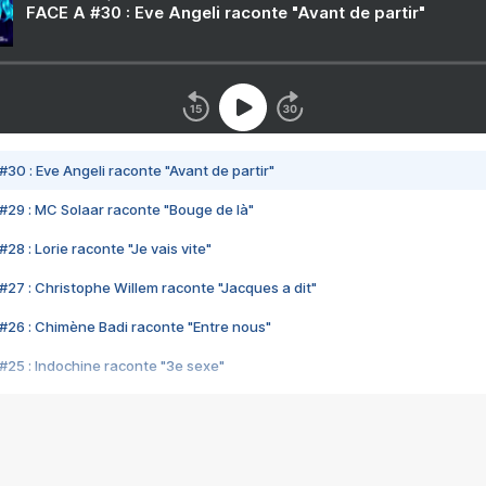
FACE A #30 : Eve Angeli raconte "Avant de partir"
#30 : Eve Angeli raconte "Avant de partir"
#29 : MC Solaar raconte "Bouge de là"
28 : Lorie raconte "Je vais vite"
#27 : Christophe Willem raconte "Jacques a dit"
#26 : Chimène Badi raconte "Entre nous"
#25 : Indochine raconte "3e sexe"
#24 : Zaho raconte "C'est chelou"
#23 : Patrick Bruel raconte "Au café des délices"
#22 : Kyo raconte "Le chemin"