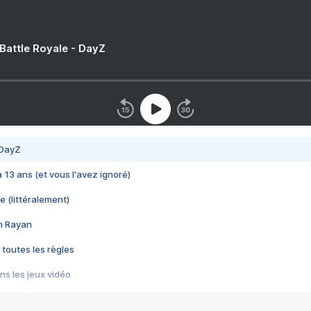
 Battle Royale - DayZ
 DayZ
 a 13 ans (et vous l'avez ignoré)
e (littéralement)
im Rayan
 toutes les règles
s les jeux vidéo
us choquant de Rockstar ? - Le scandale BULLY