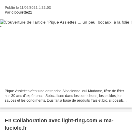
Publié le 11/06/2021 à 22:03
Par
ciboulette21
Pique Assiettes c'est une entreprise Alsacienne, oui Madame, fière de fêter
ses 30 ans d'expérience. Spécialisée dans les cornichons, les pickles, les
sauces et les condiments, tous fait à base de produits frais et bio, si possible
made in "près de chez...
En Collaboration avec light-ring.com & ma-
luciole.fr